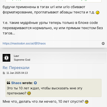
будучи применены в тэгах url или urlo сбивают
форматирование, проглатывают абзацы текста и т.д.
т.е. такие мудрёные урлы теперь только в блоке code
перевариваются нормально, ну или прямым текстом без
тэгов...
https://mastodon.social/@Shaos
T
o
p
Lavr
Supreme God
Re: Переехали
P
11 Jan 2025 04:13
o
s
Shaos
wrote:
t
Это ты 10 лет ждал, чтобы высказать мне эту
претензию?
Мне что, делать что ли нечего, 10 лет спустя?