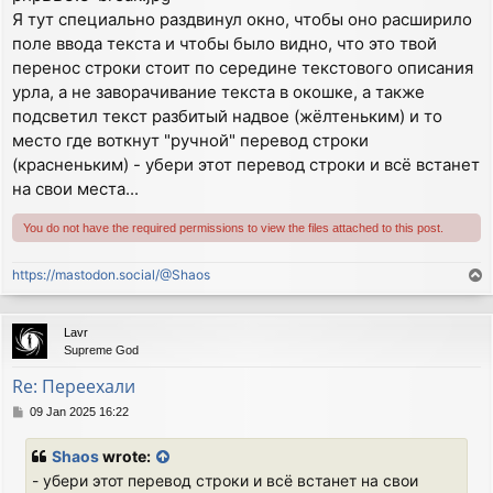
Я тут специально раздвинул окно, чтобы оно расширило
поле ввода текста и чтобы было видно, что это твой
перенос строки стоит по середине текстового описания
урла, а не заворачивание текста в окошке, а также
подсветил текст разбитый надвое (жёлтеньким) и то
место где воткнут "ручной" перевод строки
(красненьким) - убери этот перевод строки и всё встанет
на свои места...
You do not have the required permissions to view the files attached to this post.
https://mastodon.social/@Shaos
T
o
p
Lavr
Supreme God
Re: Переехали
P
09 Jan 2025 16:22
o
s
Shaos
wrote:
t
- убери этот перевод строки и всё встанет на свои