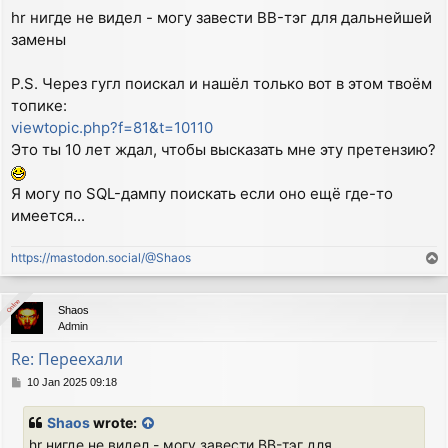
hr нигде не видел - могу завести BB-тэг для дальнейшей
замены
P.S. Через гугл поискал и нашёл только вот в этом твоём
топике:
viewtopic.php?f=81&t=10110
Это ты 10 лет ждал, чтобы высказать мне эту претензию?
Я могу по SQL-дампу поискать если оно ещё где-то
имеется...
https://mastodon.social/@Shaos
T
o
p
Online
Online
Shaos
Admin
Re: Переехали
P
10 Jan 2025 09:18
o
s
Shaos
wrote:
t
hr нигде не видел - могу завести BB-тэг для