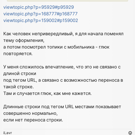
viewtopic.php?p=95929#p95929
viewtopic.php?p=168777#p168777
viewtopic.php?p=159002#p159002
Как человек непривередливый, я для начала поменял
тему оформления,
а потом посмотрел топики с мобильника - глюк
повторяется.
У меня сложилось впечатление, что это не связано с
длиной строки
под тегом URL, а связано с возможностью переноса в
такой строке.
Там и случается глюк, как мне кажется.
Длинные строки под тегом URL местами показывает
совершенно нормально,
если нет переноса строки.
iLavr
T