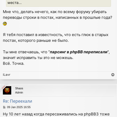
места...
Мне что, делать нечего, как по всему форуму убирать
переводы строки в постах, написанных в прошлые года?
Я тебя поставил в известность, что есть глюк в старых
постах, которого раньше не было.
Ты мне отвечаешь, что "
парсинг в phpBB переписали
",
значит исправить ты это не можешь.
Всё. Точка.
iLavr
T
o
p
Online
Online
Shaos
Admin
Re: Переехали
P
09 Jan 2025 16:55
o
Ну 10 лет назад когда пересаживались на phpBB3 тоже
s