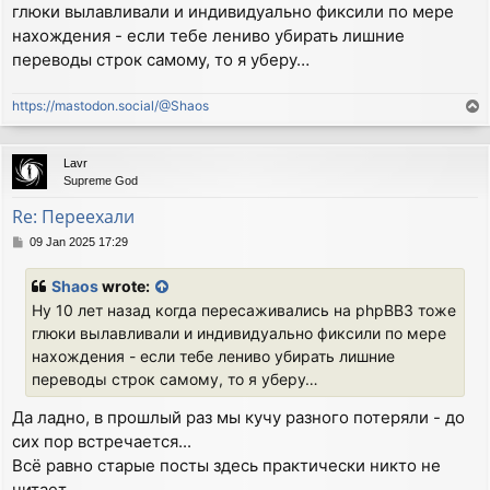
глюки вылавливали и индивидуально фиксили по мере
t
нахождения - если тебе лениво убирать лишние
переводы строк самому, то я уберу…
https://mastodon.social/@Shaos
T
o
p
Lavr
Supreme God
Re: Переехали
P
09 Jan 2025 17:29
o
s
Shaos
wrote:
t
Ну 10 лет назад когда пересаживались на phpBB3 тоже
глюки вылавливали и индивидуально фиксили по мере
нахождения - если тебе лениво убирать лишние
переводы строк самому, то я уберу…
Да ладно, в прошлый раз мы кучу разного потеряли - до
сих пор встречается...
Всё равно старые посты здесь практически никто не
читает.