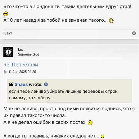
Это что-то в Лондоне ты таким деятельным вдруг стал!
А 10 лет назад я за тобой не замечал такого...
iLavr
T
o
p
Lavr
Supreme God
Re: Переехали
P
11 Jan 2025 04:20
o
s
Shaos
wrote:
t
если тебе лениво убирать лишние переводы строк
самому, то я уберу…
Мне не лениво, просто под ними появится подпись, что я
их правил такого-то числа.
А я не делал ошибок в своих постах.
А когда ты правишь, никаких следов нет...