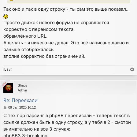
Так оно и так в одну строку - ты сам это выше показал...
Просто движок нового форума не справляется
корректно с переносом текста,
обрамлённого URL.
А делать - я ничего не делал. Это всё написано давно и
раньше отображалось
вполне корректно без ограничений.
iLavr
T
o
p
Online
Online
Shaos
Admin
Re: Переехали
P
09 Jan 2025 10:12
o
С тех пор парсинг в phpBB переписали - теперь текст в
s
ссылке должен быть в одну строку, а у тебя в 2 - смотри
t
внимательно на все 3 случая:
phpBB3.3-break.jpg