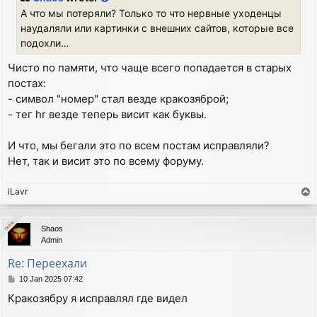
t
А что мы потеряли? Только то что нервные уходенцы
наудаляли или картинки с внешних сайтов, которые все
подохли…
Чисто по памяти, что чаще всего попадается в старых
постах:
- символ "номер" стал везде кракозяброй;
- тег hr везде теперь висит как буквы.
И что, мы бегали это по всем постам исправляли?
Нет, так и висит это по всему форуму.
iLavr
T
o
p
Online
Online
Shaos
Admin
Re: Переехали
P
10 Jan 2025 07:42
o
Кракозябру я исправлял где видел
s
t