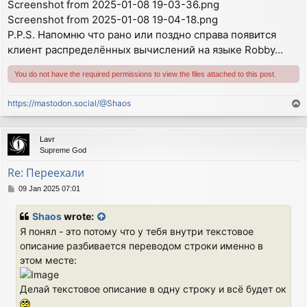
Screenshot from 2025-01-08 19-03-36.png
Screenshot from 2025-01-08 19-04-18.png
P.P.S. Напомню что рано или поздно справа появится
клиент распределённых вычислений на языке Robby...
You do not have the required permissions to view the files attached to this post.
https://mastodon.social/@Shaos
T
o
p
Lavr
Supreme God
Re: Переехали
P
09 Jan 2025 07:01
o
s
Shaos
wrote:
t
Я понял - это потому что у тебя внутри текстовое
описание разбивается переводом строки именно в
этом месте:
Делай текстовое описание в одну строку и всё будет ок