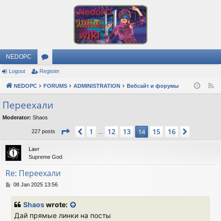
NEDOPC
Logout
Register
or
NEDOPC
u
FORUMS
ADMINISTRATION
Вебсайт и форумы
F
e
m
Переехали
e
s
Moderator:
Shaos
d
Page
14
of
16
1
12
13
15
16
Previous
14
Next
227 posts
…
Lavr
Supreme God
Re: Переехали
P
08 Jan 2025 13:56
o
s
Shaos
wrote:
t
Дай прямые линки на посты