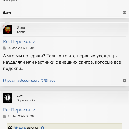
iLavr
T
o
p
Online
Online
Shaos
Admin
Re: Переехали
P
09 Jan 2025 19:39
o
А что мы потеряли? Только то что нервные уходенцы
s
наудаляли или картинки с внешних сайтов, которые все
t
подохли…
https://mastodon.social/@Shaos
T
o
p
Lavr
Supreme God
Re: Переехали
P
10 Jan 2025 05:29
o
s
Shaos
wrote: