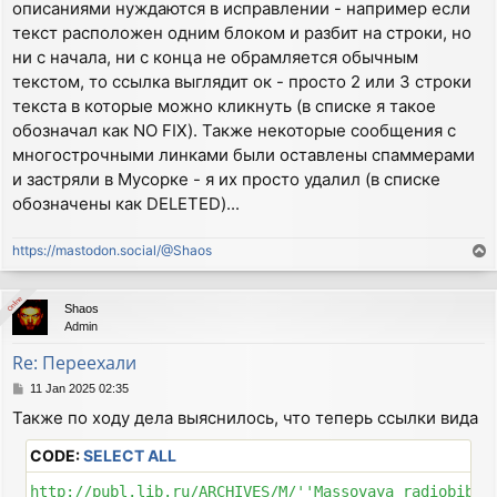
описаниями нуждаются в исправлении - например если
текст расположен одним блоком и разбит на строки, но
ни с начала, ни с конца не обрамляется обычным
текстом, то ссылка выглядит ок - просто 2 или 3 строки
текста в которые можно кликнуть (в списке я такое
обозначал как NO FIX). Также некоторые сообщения с
многострочными линками были оставлены спаммерами
и застряли в Мусорке - я их просто удалил (в списке
обозначены как DELETED)...
https://mastodon.social/@Shaos
T
o
p
Online
Online
Shaos
Admin
Re: Переехали
P
11 Jan 2025 02:35
o
Также по ходу дела выяснилось, что теперь ссылки вида
s
t
CODE:
SELECT ALL
http://publ.lib.ru/ARCHIVES/M/''Massovaya_radiobibli