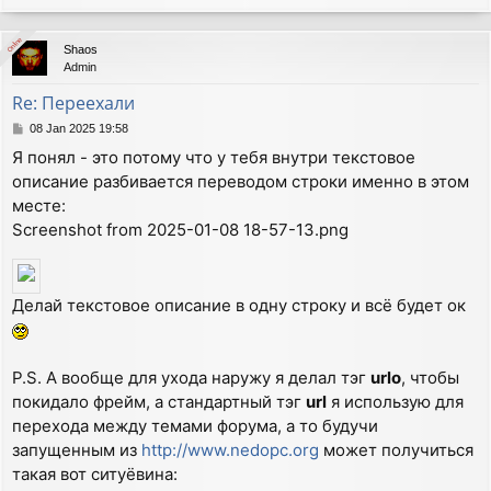
o
p
Online
Online
Shaos
Admin
Re: Переехали
P
08 Jan 2025 19:58
o
Я понял - это потому что у тебя внутри текстовое
s
описание разбивается переводом строки именно в этом
t
месте:
Screenshot from 2025-01-08 18-57-13.png
Делай текстовое описание в одну строку и всё будет ок
P.S. А вообще для ухода наружу я делал тэг
urlo
, чтобы
покидало фрейм, а стандартный тэг
url
я использую для
перехода между темами форума, а то будучи
запущенным из
http://www.nedopc.org
может получиться
такая вот ситуёвина: