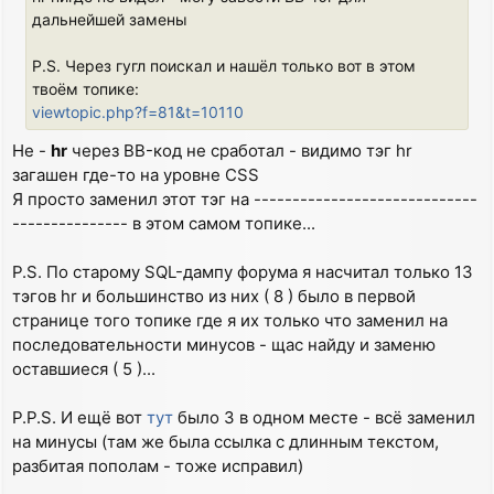
дальнейшей замены
P.S. Через гугл поискал и нашёл только вот в этом
твоём топике:
viewtopic.php?f=81&t=10110
Не -
hr
через BB-код не сработал - видимо тэг hr
загашен где-то на уровне CSS
Я просто заменил этот тэг на -----------------------------
--------------- в этом самом топике...
P.S. По старому SQL-дампу форума я насчитал только 13
тэгов hr и большинство из них ( 8 ) было в первой
странице того топике где я их только что заменил на
последовательности минусов - щас найду и заменю
оставшиеся ( 5 )...
P.P.S. И ещё вот
тут
было 3 в одном месте - всё заменил
на минусы (там же была ссылка с длинным текстом,
разбитая пополам - тоже исправил)