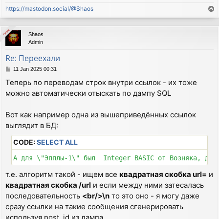
https://mastodon.social/@Shaos
T
o
p
Online
Online
Shaos
Admin
Re: Переехали
P
11 Jan 2025 00:31
o
Теперь по переводам строк внутри ссылок - их тоже
s
можно автоматически отыскать по дампу SQL
t
Вот как например одна из вышеприведённых ссылок
выглядит в БД:
CODE:
SELECT ALL
т.е. алгоритм такой - ищем все
квадратная скобка url=
и
квадратная скобка /url
и если между ними затесалась
последовательность
<br/>\n
то это оно - я могу даже
сразу ссылки на такие сообщения сгенерировать
используя post_id из дампа...