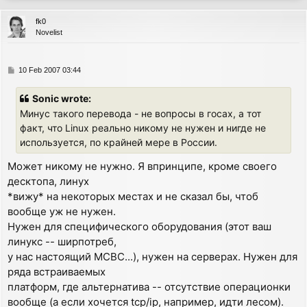
p
fk0
Novelist
P
10 Feb 2007 03:44
o
s
Sonic wrote:
t
Минус такого перевода - не вопросы в госах, а тот
факт, что Linux реально никому не нужен и нигде не
используется, по крайней мере в России.
Может никому не нужно. Я впринципе, кроме своего
десктопа, линух
*вижу* на некоторых местах и не сказал бы, чтоб
вообще уж не нужен.
Нужен для специфического оборудования (этот ваш
линукс -- ширпотреб,
у нас настоящий МСВС...), нужен на серверах. Нужен для
ряда встраиваемых
платформ, где альтернатива -- отсутствие операционки
вообще (а если хочется tcp/ip, например, идти лесом).