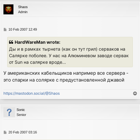
p
Shaos
Admin
P
10 Feb 2007 12:49
o
s
HardWareMan wrote:
t
Ды и в рамках тырнета (как он тут грил) серваков на
Салярке поболее. У нас на Алюминевом заводе сервак
от Sun на салярке вроде...
У американских кабельщиков например все сервера -
это спарки на солярке с предустановленной джавой
https://mastodon.social/@Shaos
T
o
p
Sonic
Senior
P
20 Feb 2007 03:16
o