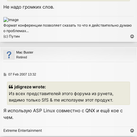
Не надо громких слов.
Формат конференции позволяет сказать то что я действительно думаю
о проблемах...
(с) Путин
T
o
p
Mac Buster
Retired
P
07 Feb 2007 13:32
o
s
jdigreze wrote:
t
Из всех представителей этого форума из рунета,
видимо только SfS & me исползуем этот продукт.
Я использую ASP Linux совместно с QNX и ещё кое с
чем.
Extreme Entertainment
T
o