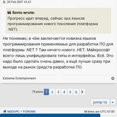
P
20 Feb 2007 14:13
o
s
Sonic wrote:
t
Прогресс идет вперед, сейчас эра языков
программирования нового поколения (платформа
.NET).
Не понимаю, в чём заключается новизна языков
программирования применяемых для разработки ПО для
платформы .NET ? Там ничего
нового
.НЕТ. Майкрософт
всего-лишь унифицировала типы и интерфейсы. Всё. Это
надо было сделать очень давно, а ещё лучше сразу при
выходе на рынок средств разработки ПО.
Extreme Entertainment
T
o
p
2
3
4
5
6
1
Next
79 posts
Jump to
NEDOPC
FORUMS
All times are
UTC-07:00