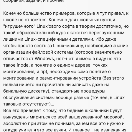
собрания, задачи, и прочее?
Конечно большинство примеров, которые я тут привел, к
школе не относятся. Конечно для школьных нужд и
"игрушечного" Linux'ового софта в теории достаточно, но
такой образовательный курс окажется перегруженным
лишними Linux-специфичными деталями. Ибо даже
чтобы просто сесть за Linux-машину, необходимо знание
организации файловой системы (которое значительно
отличается от Windows; нет-нет, я имею в виду не что
такое inode, а понятие о едином дереве, точках
монтирования, и пр), необходимо само понятие о
монтировании и размонтировании устройств (без этого
нельзя ничего ни прочитать ни записать даже на
банальную дискетку), стандартные процедуры
обслуживания системы вообще разные (точнее, в Linux
таковые отсутствуют)...
Все это приведет к тому, что бедные школьники будут
вынуждены мириться со всей вышеуказанной морокой,
абсолютно при этом не понимая, зачем все это нужно и
откуда учителя это все взяли. И главное - не извлекая из