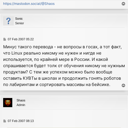
https://mastodon.social/@Shaos
T
o
p
Sonic
Senior
P
07 Feb 2007 05:22
o
Минус такого перевода - не вопросы в госах, а тот факт,
s
что Linux реально никому не нужен и нигде не
t
используется, по крайней мере в России. И какой
спрашивается будет толк от обучения никому не нужным
продуктам? С тем же успехом можно было вообще
оставить КУВТы в школах и продолжить гонять роботов
по лабиринтам и сортировать массивы на бейсике.
T
o
p
Shaos
Admin
P
07 Feb 2007 08:13
o