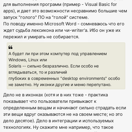
для выполнения программ (пример - Visual Basic for
apps), и дает это возможности несравнимо большие чем
запуск "голого" ПО на "голой" системе.
По поводу именно Microsoft Word - сомневаюсь что его
ждет судьба лексикона или чи-writer'а. Ибо он уже их
пережил и умирать не собирается.
А будет ли при этом компутер под управлением
Windows, Linux или
Solaris -- сильно безразлично. Если особо не
вглядываться, то и различий
глубоких в современных "desktop environments" особо
не заметно. Ну иконки другие и меню перепутано.
Дело не в иконках (хотя и в них тоже - практика
показывает что пользователи привыкают к
определенным вещам и начинают сильно страдать если
эти вещи вдруг оказываются не на своем месте; но это
дело десятое). Дело в интеграции и используемых
технологиях. Ну скажите мне например, что такое