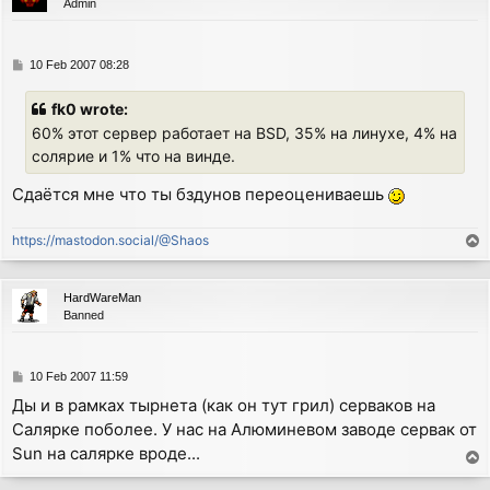
Admin
P
10 Feb 2007 08:28
o
s
fk0 wrote:
t
60% этот сервер работает на BSD, 35% на линухе, 4% на
солярие и 1% что на винде.
Сдаётся мне что ты бздунов переоцениваешь
https://mastodon.social/@Shaos
T
o
p
HardWareMan
Banned
P
10 Feb 2007 11:59
o
Ды и в рамках тырнета (как он тут грил) серваков на
s
Салярке поболее. У нас на Алюминевом заводе сервак от
t
Sun на салярке вроде...
T
o