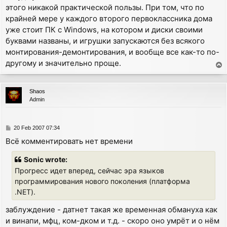
этого никакой практической пользы. При том, что по
крайней мере у каждого второго первоклассника дома
уже стоит ПК с Windows, на котором и диски своими
буквами названы, и игрушки запускаются без всякого
монтирования-демонтирования, и вообще все как-то по-
другому и значительно проще.
T
o
p
Shaos
Admin
P
20 Feb 2007 07:34
o
Всё комментировать нет времени
s
t
Sonic wrote:
Прогресс идет вперед, сейчас эра языков
программирования нового поколения (платформа
.NET).
заблуждение - датнет такая же временная обмануха как
и винапи, мфц, ком-дком и т.д. - скоро оно умрёт и о нём