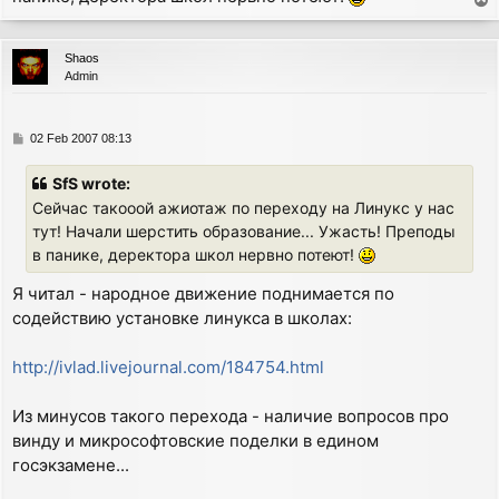
T
o
p
Shaos
Admin
P
02 Feb 2007 08:13
o
s
SfS wrote:
t
Сейчас такооой ажиотаж по переходу на Линукс у нас
тут! Начали шерстить образование... Ужасть! Преподы
в панике, деректора школ нервно потеют!
Я читал - народное движение поднимается по
содействию установке линукса в школах:
http://ivlad.livejournal.com/184754.html
Из минусов такого перехода - наличие вопросов про
винду и микрософтовские поделки в едином
госэкзамене...