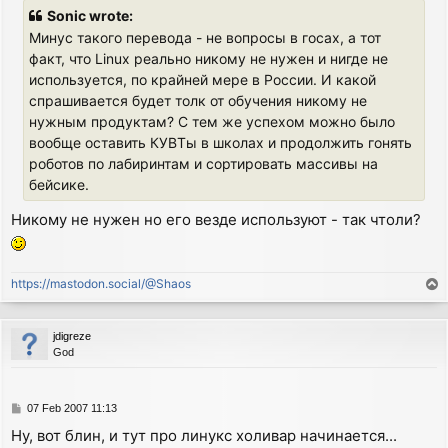
s
Sonic wrote:
t
Минус такого перевода - не вопросы в госах, а тот
факт, что Linux реально никому не нужен и нигде не
используется, по крайней мере в России. И какой
спрашивается будет толк от обучения никому не
нужным продуктам? С тем же успехом можно было
вообще оставить КУВТы в школах и продолжить гонять
роботов по лабиринтам и сортировать массивы на
бейсике.
Никому не нужен но его везде используют - так чтоли?
https://mastodon.social/@Shaos
T
o
p
jdigreze
God
P
07 Feb 2007 11:13
o
Ну, вот блин, и тут про линукс холивар начинается...
s