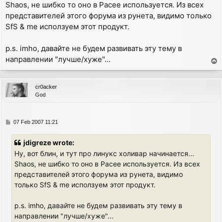
Shaos, не шибко то оно в Расее используется. Из всех
t
представителей этого форума из рунета, видимо только
SfS & me исползуем этот продукт.
p.s. imho, давайте не будем развивать эту тему в
направлении "лучше/хуже"...
T
o
p
cr0acker
God
P
07 Feb 2007 11:21
o
s
jdigreze wrote:
t
Ну, вот блин, и тут про линукс холивар начинается...
Shaos, не шибко то оно в Расее используется. Из всех
представителей этого форума из рунета, видимо
только SfS & me исползуем этот продукт.
p.s. imho, давайте не будем развивать эту тему в
направлении "лучше/хуже"...