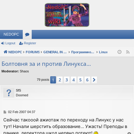
NEDOPC
Logout
Register
or
NEDOPC
u
FORUMS
GENERAL IN RUSSIAN
Программное обеспечение
Linux
F
e
m
Болтовня за и против Линукса...
e
s
Moderator:
Shaos
d
2
3
4
5
6
1
Next
79 posts
SfS
Doomed
P
02 Feb 2007 04:37
o
Сейчас такооой ажиотаж по переходу на Линукс у нас
s
тут! Начали шерстить образование... Ужасть! Преподы в
t
панике, деректора школ нервно потеют!