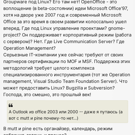
Groupware под Linux? Его там нет! OpenOffice - это
воплощение (в beta-состоянии) идеи Microsoft Office'97,
хотя на дворе уже 2007 год и современный Microsoft
Office за это время в своем развитии колоссально ушел
вперед. Где под Linux управление проектами? gnome-
project? Он поддерживает корпоративный режим (работа
с сервером)? Нет. Где Live Communication Server? Где
Operation Management?
Серьезные IT-компании уже сейчас требуют от своих
партнеров сертификации по MOF и MSF. Поддержка этих
методологий требует целого комплекса
специализированного инструментария (тот же Operation
management, Visual Studio Team Foundation Server). Что
может предоставить Linux? Bugzilla и Subversion?
Господа, это смешно, это прошлый век!
А Outlook из office 2003 или 2000 -- даже я путаюсь (а
вот с mutt и pine почему-то нет...)
В mutt и pine есть органайзер, календарь, режим