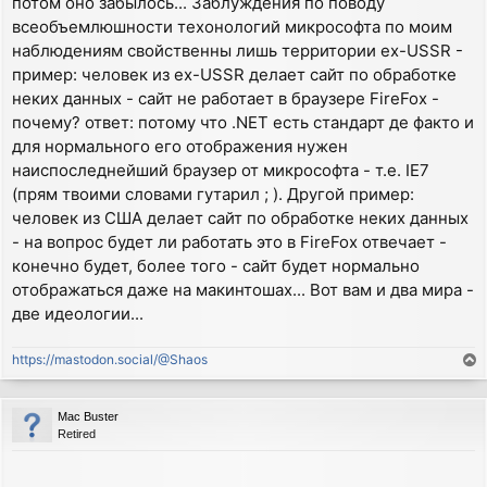
потом оно забылось... Заблуждения по поводу
всеобъемлюшности техонологий микрософта по моим
наблюдениям свойственны лишь территории ex-USSR -
пример: человек из ex-USSR делает сайт по обработке
неких данных - сайт не работает в браузере FireFox -
почему? ответ: потому что .NET есть стандарт де факто и
для нормального его отображения нужен
наиспоследнейший браузер от микрософта - т.е. IE7
(прям твоими словами гутарил ; ). Другой пример:
человек из США делает сайт по обработке неких данных
- на вопрос будет ли работать это в FireFox отвечает -
конечно будет, более того - сайт будет нормально
отображаться даже на макинтошах... Вот вам и два мира -
две идеологии...
https://mastodon.social/@Shaos
T
o
p
Mac Buster
Retired