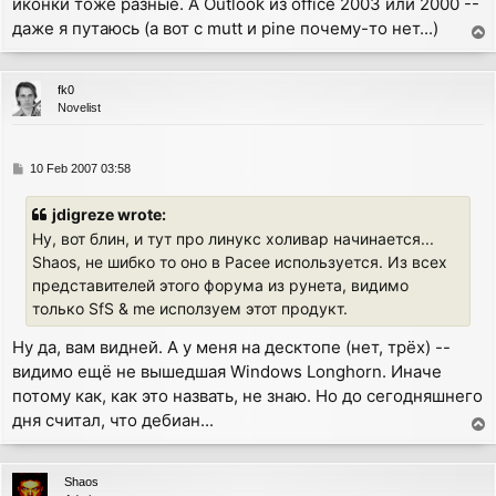
иконки тоже разные. А Outlook из office 2003 или 2000 --
даже я путаюсь (а вот с mutt и pine почему-то нет...)
T
o
p
fk0
Novelist
P
10 Feb 2007 03:58
o
s
jdigreze wrote:
t
Ну, вот блин, и тут про линукс холивар начинается...
Shaos, не шибко то оно в Расее используется. Из всех
представителей этого форума из рунета, видимо
только SfS & me исползуем этот продукт.
Ну да, вам видней. А у меня на десктопе (нет, трёх) --
видимо ещё не вышедшая Windows Longhorn. Иначе
потому как, как это назвать, не знаю. Но до сегодняшнего
дня считал, что дебиан...
T
o
p
Shaos