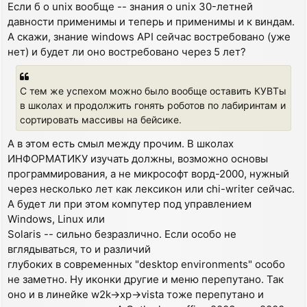
Если б о unix вообще -- знания о unix 30-летней
давности применимы и теперь и применимы и к виндам.
А скажи, знание windows API сейчас востребовано (уже
нет) и будет ли оно востребовано через 5 лет?
С тем же успехом можно было вообще оставить КУВТы
в школах и продолжить гонять роботов по лабиринтам и
сортировать массивы на бейсике.
А в этом есть смыл между прочим. В школах
ИНФОРМАТИКУ изучать должны, возможно основы
программирования, а не микрософт ворд-2000, нужный
через несколько лет как лексикон или chi-writer сейчас.
А будет ли при этом компутер под управлением
Windows, Linux или
Solaris -- сильно безразлично. Если особо не
вглядываться, то и различий
глубоких в современных "desktop environments" особо
не заметно. Ну иконки другие и меню перепутано. Так
оно и в линейке w2k->xp->vista тоже перепутано и