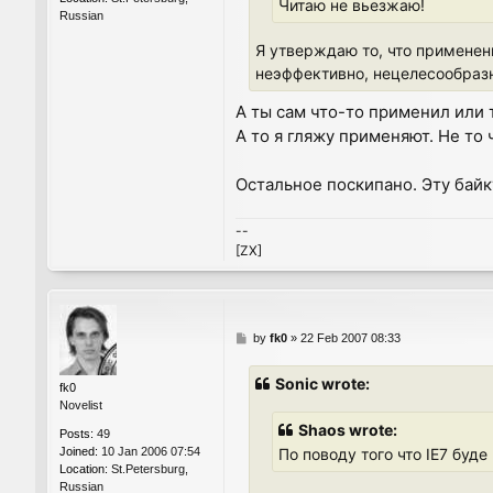
Читаю не вьезжаю!
Russian
Я утверждаю то, что применен
неэффективно, нецелесообразн
А ты сам что-то применил или 
А то я гляжу применяют. Не то
Остальное поскипано. Эту байк
--
[ZX]
P
by
fk0
»
22 Feb 2007 08:33
o
s
Sonic wrote:
fk0
t
Novelist
Shaos wrote:
Posts:
49
По поводу того что IE7 буд
Joined:
10 Jan 2006 07:54
Location:
St.Petersburg,
Russian