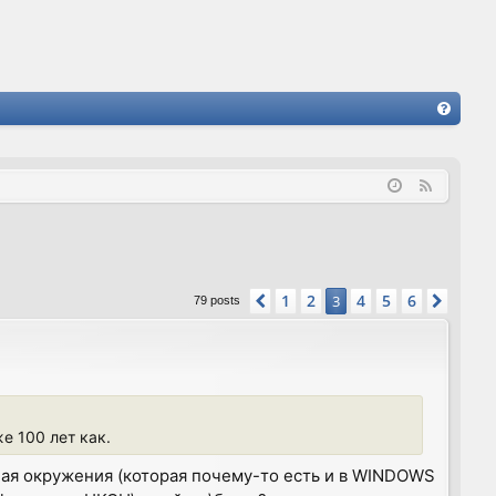
FA
Q
F
e
e
d
1
2
4
5
6
Previous
3
Next
79 posts
е 100 лет как.
ная окружения (которая почему-то есть и в WINDOWS