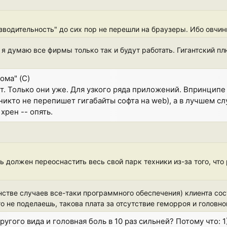
водительность" до сих пор не перешли на браузеры. Ибо овчинк
ть я думаю все фирмы только так и будут работать. Гигантский п
ома" (C)
т. Только они уже. Для узкого ряда приложений. Впринцип
никто не перепишет гигабайты софта на web), а в лучшем слу
хрен -- опять.
 должен переоснастить весь свой парк техники из-за того, что
нстве случаев все-таки программного обеспечения) клиента сост
о не поделаешь, такова плата за отсутствие геморроя и головно
угого вида и головная боль в 10 раз сильней? Потому что: 