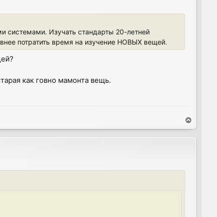
ми системами. Изучать стандарты 20-летней
ивнее потратить время на изучение НОВЫХ вещей.
щей?
старая как говно мамонта вещь.
T
o
p