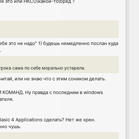
ile это или HKCU\какой-то\бред ?
бе это не надо" 1) будешь немедленно послан куда
.
рока сама по себе морально устарела.
читай, или не знаю что с этим соником делать.
И КОМАНД. Ну правда с последним в windows
ателя.
asic 4 Applications сделать? Нет же хрен.
нно чушь.