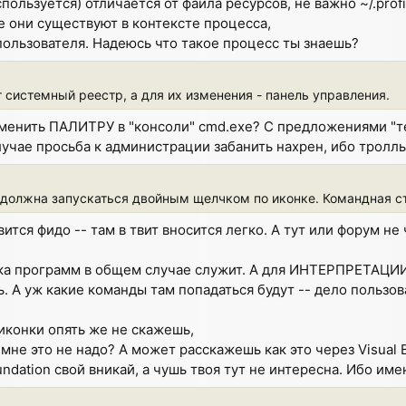
спользуется) отличается от файла ресурсов, не важно ~/.prof
е они существуют в контексте процесса,
 пользователя. Надеюсь что такое процесс ты знаешь?
 системный реестр, а для их изменения - панель управления.
менить ПАЛИТРУ в "консоли" cmd.exe? С предложениями "те
лучае просьба к администрации забанить нахрен, ибо тролль
должна запускаться двойным щелчком по иконке. Командная ст
ится фидо -- там в твит вносится легко. А тут или форум не 
ска программ в общем случае служит. А для ИНТЕРПРЕТАЦИ
ь. А уж какие команды там попадаться будут -- дело пользов
е иконки опять же не скажешь,
- мне это не надо? А может расскажешь как это через Visual B
oundation свой вникай, а чушь твоя тут не интересна. Ибо име