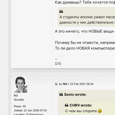
Как думаешь? Тебе хочется по
А студенты вполне умеют пис
давности у них действительно
А это ничего, что НОВЫЕ вещи
Почему бы не отмести, наприме
То ли дело НОВАЯ компьютери
--
[ZX]
P
by
fk0
»
22 Feb 2007 08:26
o
s
Sonic wrote:
fk0
t
Novelist
CHRV wrote:
Posts:
49
О чем вы спорите
Joined:
10 Jan 2006 07:54
Location:
St.Petersburg,