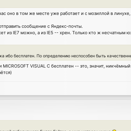
час оно в том же месте уже работает и с мозиллой в линухе, 
е отправить сообщение с Яндекс-почты.
т из IE7 можно, а из IE5 -- хрен. Только кто ж несчатным ю
ынка ибо бесплатен. По определению неспособен быть качествен
ли MICROSOFT VISUAL C бесплатен -- это, значит, никчёмный
аётся)