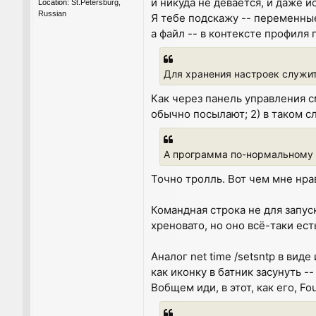
и никуда не девается, и даже и
Location:
St.Petersburg,
Russian
Я тебе подскажу -- переменны
а файл -- в контексте профиля
Для хранения настроек служит
Как через панель управления с
обычно посылают; 2) в таком с
А программа по-нормальному 
Точно тролль. Вот чем мне нрав
Командная строка не для запу
хреновато, но оно всё-таки ест
Аналог net time /setsntp в вид
как иконку в батник засунуть -
Вобщем иди, в этот, как его, F