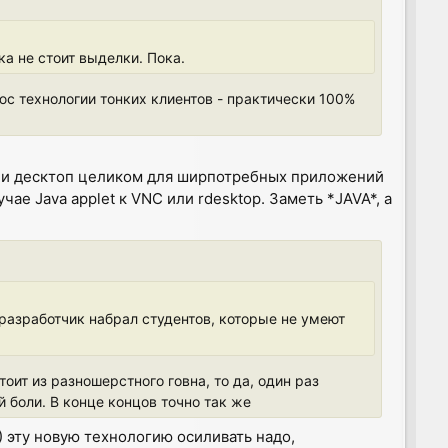
а не стоит выделки. Пока.
люс технологии тонких клиентов - практически 100%
е и десктоп целиком для ширпотребных приложений
чае Java applet к VNC или rdesktop. Заметь *JAVA*, а
 разработчик набрал студентов, которые не умеют
оит из разношерстного говна, то да, один раз
й боли. В конце концов точно так же
1) эту новую технологию осиливать надо,