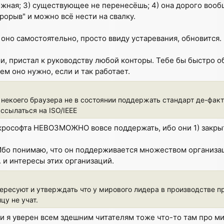
ожная; 3) существующее не перенесёшь; 4) она дорого вооб
орыв" и можно всё нести на свалку.
 оно самостоятельно, просто ввиду устаревания, обновится.
ми, пристал к руководству любой конторы. Тебе бы быстро 
ем оно нужно, если и так работает.
р некоего браузера не в состоянии поддержать стандарт де-факт
 ссылаться на ISO/IEEE
рософта НЕВОЗМОЖНО вовсе поддержать, ибо они 1) закрыты
 Ибо понимаю, что он поддерживается множеством организа
. и интересы этих организаций.
тересуют и утверждать что у мирового лидера в производстве п
цу не учат.
 я уверен всем здешним читателям тоже что-то там про мик