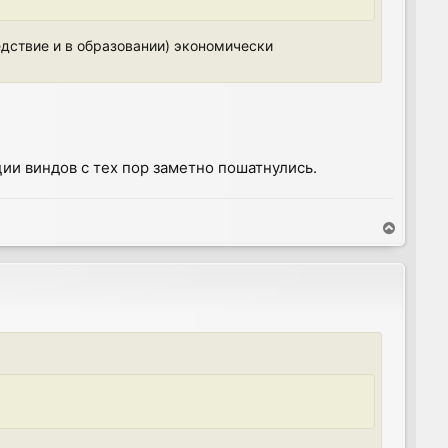
едствие и в образовании) экономически
ии виндов с тех пор заметно пошатнулись.
T
o
p