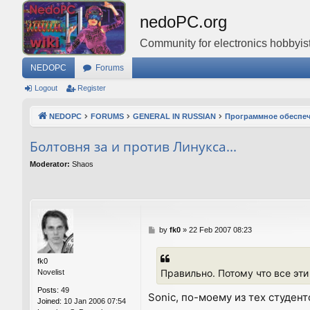
nedoPC.org
Community for electronics hobbyist
NEDOPC
Forums
Logout
Register
NEDOPC
FORUMS
GENERAL IN RUSSIAN
Программное обеспе
Болтовня за и против Линукса...
Moderator:
Shaos
P
by
fk0
»
22 Feb 2007 08:23
o
s
fk0
t
Правильно. Потому что все эти
Novelist
Posts:
49
Sonic, по-моему из тех студе
Joined:
10 Jan 2006 07:54