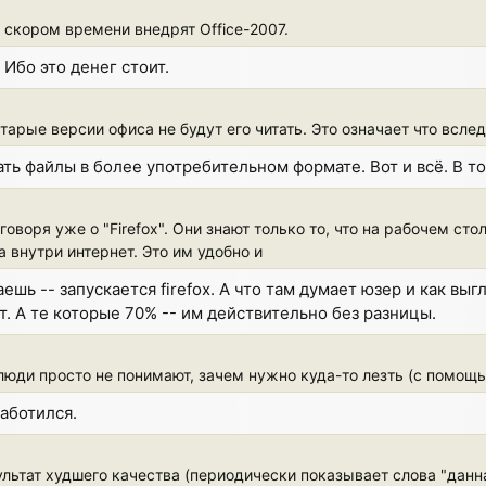
 скором времени внедрят Office-2007.
 Ибо это денег стоит.
тарые версии офиса не будут его читать. Это означает что всле
ть файлы в более употребительном формате. Вот и всё. В то
 говоря уже о "Firefox". Они знают только то, что на рабочем сто
а внутри интернет. Это им удобно и
аешь -- запускается firefox. А что там думает юзер и как в
. А те которые 70% -- им действительно без разницы.
люди просто не понимают, зачем нужно куда-то лезть (с помощью 
заботился.
ультат худшего качества (периодически показывает слова "данна