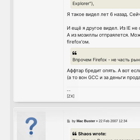
Explorer"),
Я такое видел лет 6 назад. Сей
И ещё я другое видел. Из IE н
А из мозиллы отпраялется. Може
firefox'ом.
Впрочем Firefox - не часть р
Аффтар бредит опять. А вот ес
(а то вон GCC и за деньги прод
--
[ZX]
P
by
Mac Buster
»
22 Feb 2007 12:34
o
s
Shaos wrote:
t