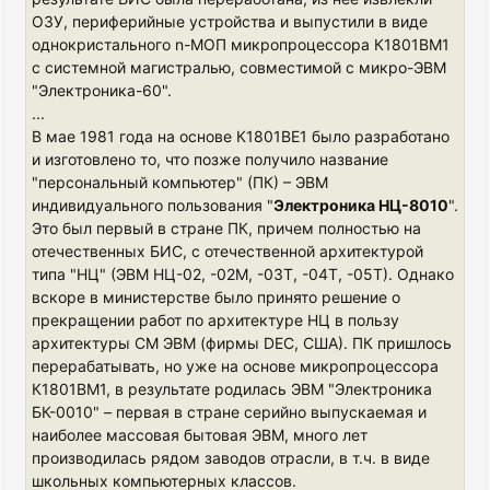
ОЗУ, периферийные устройства и выпустили в виде
однокристального n-МОП микропроцессора К1801ВМ1
с системной магистралью, совместимой с микро-ЭВМ
"Электроника-60".
...
В мае 1981 года на основе К1801ВЕ1 было разработано
и изготовлено то, что позже получило название
"персональный компьютер" (ПК) – ЭВМ
индивидуального пользования "
Электроника НЦ-8010
".
Это был первый в стране ПК, причем полностью на
отечественных БИС, с отечественной архитектурой
типа "НЦ" (ЭВМ НЦ-02, -02М, -03Т, -04Т, -05Т). Однако
вскоре в министерстве было принято решение о
прекращении работ по архитектуре НЦ в пользу
архитектуры СМ ЭВМ (фирмы DEC, США). ПК пришлось
перерабатывать, но уже на основе микропроцессора
К1801ВМ1, в результате родилась ЭВМ "Электроника
БК-0010" – первая в стране серийно выпускаемая и
наиболее массовая бытовая ЭВМ, много лет
производилась рядом заводов отрасли, в т.ч. в виде
школьных компьютерных классов.