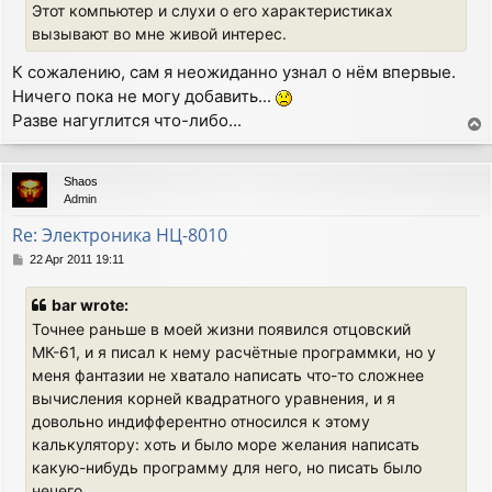
Этот компьютер и слухи о его характеристиках
вызывают во мне живой интерес.
К сожалению, сам я неожиданно узнал о нём впервые.
Ничего пока не могу добавить...
Разве нагуглится что-либо...
T
o
p
Shaos
Admin
Re: Электроника НЦ-8010
P
22 Apr 2011 19:11
o
s
bar wrote:
t
Точнее раньше в моей жизни появился отцовский
МК-61, и я писал к нему расчётные программки, но у
меня фантазии не хватало написать что-то сложнее
вычисления корней квадратного уравнения, и я
довольно индифферентно относился к этому
калькулятору: хоть и было море желания написать
какую-нибудь программу для него, но писать было
нечего...