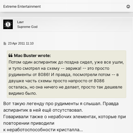
Extreme Entertainment
T
o
p
Lavr
Supreme God
P
23 Apr 2011 11:10
o
s
Mac Buster wrote:
t
Потом один аспирантик до поздна сидел, уже все ушли,
и тупо смотрел на схему -- эврика! -- это просто
рудименты от 8086! И правда, посмотрели потом -- в
двушке часть схемы просто напросто от 8086
осталась, но она ничего не делает, просто так дешевле
видимо было.
Вот такую легенду про рудименты я слышал. Правда
аспирантик в ней ещё отсутствовал.
Говаривали также о нерабочих элементах, которые при
повторении приводили
к неработоспособности кристалла...