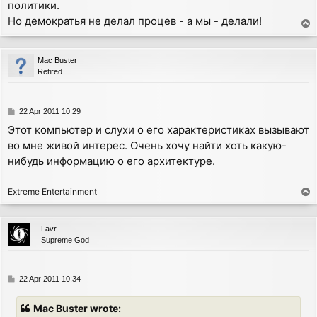
политики.
Но демократья не делал процев - а мы - делали!
T
o
p
Mac Buster
Retired
P
22 Apr 2011 10:29
o
Этот компьютер и слухи о его характеристиках вызывают
s
во мне живой интерес. Очень хочу найти хоть какую-
t
нибудь информацию о его архитектуре.
Extreme Entertainment
T
o
p
Lavr
Supreme God
P
22 Apr 2011 10:34
o
s
Mac Buster wrote:
t