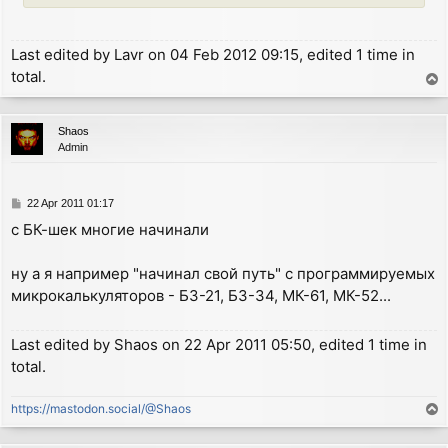
Last edited by
Lavr
on 04 Feb 2012 09:15, edited 1 time in
total.
T
o
p
Shaos
Admin
P
22 Apr 2011 01:17
o
с БК-шек многие начинали
s
t
ну а я например "начинал свой путь" с программируемых
микрокалькуляторов - Б3-21, Б3-34, МК-61, МК-52...
Last edited by
Shaos
on 22 Apr 2011 05:50, edited 1 time in
total.
https://mastodon.social/@Shaos
T
o
p