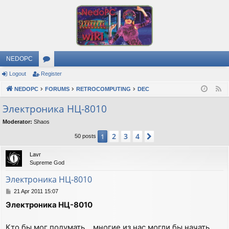
NEDOPC
Logout
Register
or
NEDOPC
u
FORUMS
RETROCOMPUTING
DEC
F
e
m
Электроника НЦ-8010
e
s
Moderator:
Shaos
d
2
3
4
1
Next
50 posts
Lavr
Supreme God
Электроника НЦ-8010
P
21 Apr 2011 15:07
o
Электроника НЦ-8010
s
t
Кто бы мог подумать... многие из нас могли бы начать