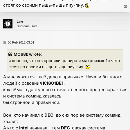
стоят со своими пыщь-пыщь пиу-пиу.
t
T
o
p
Lavr
Supreme God
P
05 Feb 2012 03:01
o
s
MC68k wrote:
t
и хорошо, что похоронили. рапира и макроязык 1с чего
стоят со своими пыщь-пыщь пиу-пиу.
А мне кажется - всё дело в привычке. Начали бы много
людей с освоения
К1801ВЕ1
,
как сАмого доступного отечественного процессора - так
и система команд казалась
бы стройной и привычной.
Вон, кто начинал с
DEC
, до сих пор её систему команд
хвалят.
А кто с
Intel
начинал - тем
DEC
-овская система