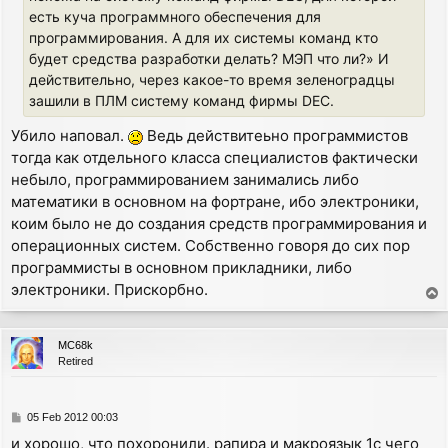
есть куча программного обеспечения для
программирования. А для их системы команд кто
будет средства разработки делать? МЭП что ли?» И
действительно, через какое-то время зеленоградцы
зашили в ПЛМ систему команд фирмы DEC.
Убило наповал.
Ведь действитеьно программистов
тогда как отдельного класса специалистов фактически
небыло, программированием занимались либо
математики в основном на фортране, ибо электроники,
коим было не до создания средств программирования и
операционных систем. Собственно говоря до сих пор
программисты в основном прикладники, либо
электроники. Прискорбно.
T
o
p
MC68k
Retired
P
05 Feb 2012 00:03
o
и хорошо, что похоронили. рапира и макроязык 1с чего
s