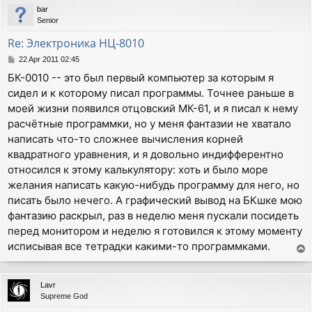
bar
Senior
Re: Электроника НЦ-8010
P
22 Apr 2011 02:45
o
БК-0010 -- это был первый компьютер за которым я
s
сидел и к которому писал программы. Точнее раньше в
t
моей жизни появился отцовский МК-61, и я писал к нему
расчётные программки, но у меня фантазии не хватало
написать что-то сложнее вычисления корней
квадратного уравнения, и я довольно индифферентно
относился к этому калькулятору: хоть и было море
желания написать какую-нибудь программу для него, но
писать было нечего. А графический вывод на БКшке мою
фантазию раскрыл, раз в неделю меня пускали посидеть
перед монитором и неделю я готовился к этому моменту
исписывая все тетрадки какими-то программками.
T
o
p
Lavr
Supreme God