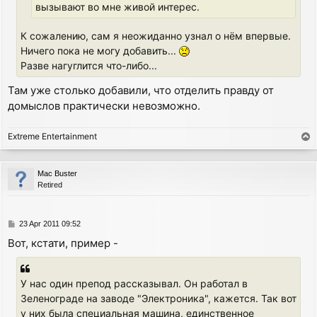
вызывают во мне живой интерес.
К сожалению, сам я неожиданно узнал о нём впервые.
Ничего пока не могу добавить...
Разве нагуглится что-либо...
Там уже столько добавили, что отделить правду от
домыслов практически невозможно.
Extreme Entertainment
T
o
p
Mac Buster
Retired
P
23 Apr 2011 09:52
o
Вот, кстати, пример -
s
t
У нас один препод рассказывал. Он работал в
Зеленограде на заводе "Электроника", кажется. Так вот
у них была специальная машина, единственное