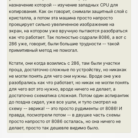
назначение которой -- изучение западных CPU для
копирования. Как он говорит, снимали защитный слой с
кристалла, а потом эта машина просто напросто
проецирует сильно увеличенное изображение на
экран, на котором уже вручную пытаются разобраться
как что работает. Так полностью содрали 8086, а вот с
286 уже, говорит, были большие трудности -- такой
примитивный метод не помогал.
Кстати, они когда возились с 286, там были участки
проца, достаточно сложные по устройству, но никакак
не могли понять для чего они нужны. Вроде оне уже
разобрались как что работает, но никак не могли понять
для чего вот это нужно, вроде ничего не делает, а
достаточно схематика сложная. Потом один аспирантик
до поздна сидел, уже все ушли, и тупо смотрел на
схему -- эврика! -- это просто рудименты от 8086! И
правда, посмотрели потом -- в двушке часть схемы
просто напросто от 8086 осталась, но она ничего не
делает, просто так дешевле видимо было.