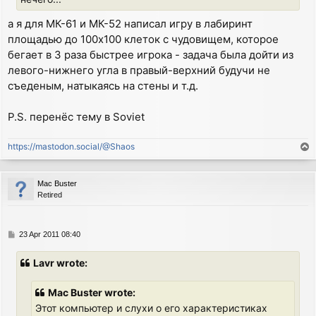
а я для МК-61 и МК-52 написал игру в лабиринт
площадью до 100x100 клеток с чудовищем, которое
бегает в 3 раза быстрее игрока - задача была дойти из
левого-нижнего угла в правый-верхний будучи не
съеденым, натыкаясь на стены и т.д.
P.S. перенёс тему в Soviet
https://mastodon.social/@Shaos
T
o
p
Mac Buster
Retired
P
23 Apr 2011 08:40
o
s
Lavr wrote:
t
Mac Buster wrote:
Этот компьютер и слухи о его характеристиках