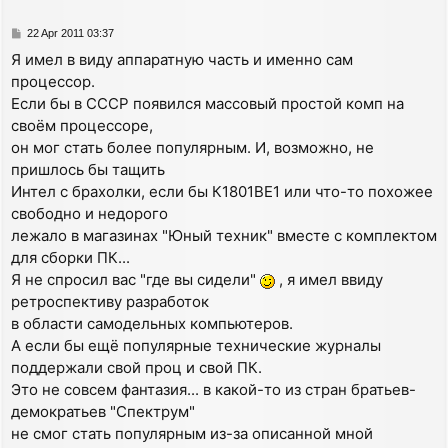
P
22 Apr 2011 03:37
o
Я имел в виду аппаратную часть и именно сам
s
процессор.
t
Если бы в СССР появился массовый простой комп на
своём процессоре,
он мог стать более популярным. И, возможно, не
пришлось бы тащить
Интел с брахолки, если бы К1801ВЕ1 или что-то похожее
свободно и недорого
лежало в магазинах "Юный техник" вместе с комплектом
для сборки ПК...
Я не спросил вас "где вы сидели"
, я имел ввиду
ретроспективу разработок
в области самодельных компьютеров.
А если бы ещё популярные технические журналы
поддержали свой проц и свой ПК.
Это не совсем фантазия... в какой-то из стран братьев-
демократьев "Спектрум"
не смог стать популярным из-за описанной мной