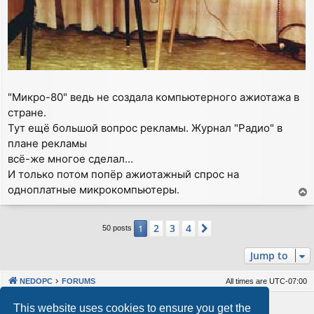
"Микро-80" ведь не создала компьютерного ажиотажа в
стране.
Тут ещё большой вопрос рекламы. Журнал "Радио" в
плане рекламы
всё-же многое сделал...
И только потом попёр ажиотажный спрос на
одноплатные микрокомпьютеры.
T
o
p
2
3
4
1
Next
50 posts
Jump to
NEDOPC
FORUMS
All times are
UTC-07:00
Powered by
phpBB
® Forum Software © phpBB Limited
This website uses cookies to ensure you get the