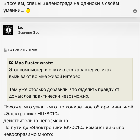
Впрочем, спецы Зеленограда не одиноки в своём
умении...
T
o
p
Lavr
Supreme God
P
04 Feb 2012 10:08
o
s
Mac Buster wrote:
t
Этот компьютер и слухи о его характеристиках
вызывают во мне живой интерес
...
Там уже столько добавили, что отделить правду от
домыслов практически невозможно.
Похоже, что узнать что-то конкретное об оригинальной
«Электронике НЦ-8010»
действительно невозможно.
По пути до «Электроники БК-0010» изменений было
невообразимо много: