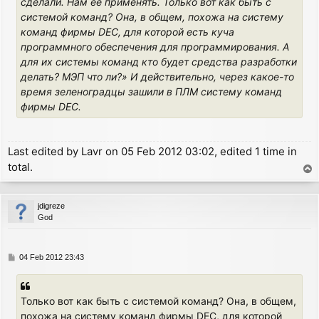
сделали. Нам ее применять. Только вот как быть с
системой команд? Она, в общем, похожа на систему
команд фирмы DEC, для которой есть куча
программного обеспечения для программирования. А
для их системы команд кто будет средства разработки
делать? МЭП что ли?» И действительно, через какое-то
время зеленоградцы зашили в ПЛМ систему команд
фирмы DEC.
Last edited by
Lavr
on 05 Feb 2012 03:02, edited 1 time in
total.
T
o
p
jdigreze
God
P
04 Feb 2012 23:43
o
s
t
Только вот как быть с системой команд? Она, в общем,
похожа на систему команд фирмы DEC, для которой