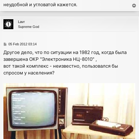
неудобной и угловатой кажется.
T
o
p
Lavr
Supreme God
P
05 Feb 2012 03:14
o
Другое дело, что по ситуации на 1982 год, когда была
s
завершена ОКР "Электроника НЦ-8010" ,
t
вот такой комплекс - неизвестно, пользовался бы
спросом у населения?