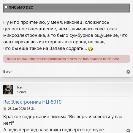
ПИСЬМО DEC
Ну и по прочтению, у меня, наконец, сложилось
целостное впечатление, чем занималась советская
микроэлектроника, а то было сумбурное ощущение, что
она шарахалась из стороны в сторону, не зная,
что бы еще такое на Западе содрать...
You do not have the required permissions to view the files attached to this post.
iLavr
T
o
p
Icer
Senior
Re: Электроника НЦ-8010
P
28 Jan 2020 16:31
o
Краткое содержание письма "Вы воры и совести у вас
s
нет!"
t
А ведь перевод наверняка подвергся цензуре.
T