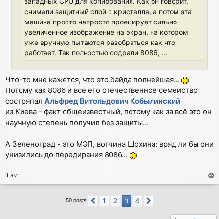
западных CPU для копирования. Как он говорит,
снимали защитный слой с кристалла, а потом эта
машина просто напросто проецирует сильно
увеличенное изображение на экран, на котором
уже вручную пытаются разобраться как что
работает. Так полностью содрали 8086, ...
Что-то мне кажется, что это байда полнейшая...
Потому как 8086 и всё его отечественное семейство
состряпал
Альфред Витольдович Кобылинский
из Киева - факт общеизвестный, потому как за всё это он
научную степень получил без защиты...
А Зеленоград - это МЭП, вотчина Шохина: вряд ли бы они
унизились до передирания 8086...
iLavr
T
o
p
1
2
4
Previous
3
Next
50 posts