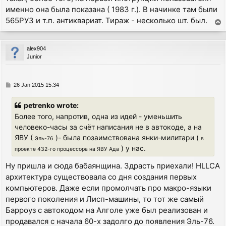
именно она была показана ( 1983 г.). В начинке там были
565РУ3 и т.п. антиквариат. Тираж - несколько шт. был.
T
o
p
alex904
Junior
P
26 Jan 2015 15:34
o
s
petrenko wrote:
t
Более того, напротив, одна из идей - уменьшить
человеко-часы за счёт написания не в автокоде, а на
ЯВУ (
)- была позаимствована янки-милитари (
Эль-76
в
) у нас.
проекте 432-го процессора на ЯВУ Ада
Ну пришла и сюда бабаянщина. Здрасть приехали! HLLCA
архитектура существовала со дня создания первых
компьютеров. Даже если промолчать про макро-языки
первого поколения и Лисп-машины, то тот же самый
Барроуз с автокодом на Алголе уже был реализован и
продавался с начала 60-х задолго до появления Эль-76.