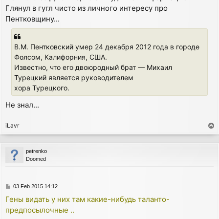
Глянул в гугл чисто из личного интересу про
Пентковщину...
В.М. Пентковский умер 24 декабря 2012 года в городе
Фолсом, Калифорния, США.
Известно, что его двоюродный брат — Михаил
Турецкий является руководителем
хора Турецкого.
Не знал...
iLavr
T
o
p
petrenko
Doomed
P
03 Feb 2015 14:12
o
Гены видать у них там какие-нибудь таланто-
s
предпосылочные ..
t