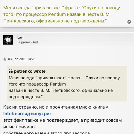
Меня всегда "прикалывает" фраза : "Слухи по поводу
того что процессор Pentium назван в честь В. М.
Пентковского, официально не подтверждены."
T
o
p
Lavr
Supreme God
P
03 Feb 2015 14:28
o
s
petrenko wrote:
t
Меня всегда "прикалывает" фраза : "Слухи по поводу
того что процессор Pentium
назван в честь В. М. Пентковского, официально не
подтверждены."
Как ни странно, но и прочитанная мною книга «
Intel: взгляд изнутри
»
этот факт также не подтверждает, а приводит совсем
иные причины
собственного имени этого процессора.