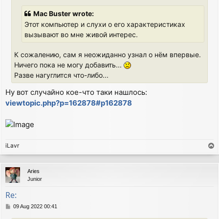
Mac Buster wrote:
Этот компьютер и слухи о его характеристиках
вызывают во мне живой интерес.
К сожалению, сам я неожиданно узнал о нём впервые.
Ничего пока не могу добавить...
Разве нагуглится что-либо...
Ну вот случайно кое-что таки нашлось:
viewtopic.php?p=162878#p162878
iLavr
T
o
p
Aries
Junior
Re:
P
09 Aug 2022 00:41
o