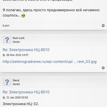
Я полагаю, здесь просто преднамеренно всё нечаянно
сошлось...
iLavr
T
o
p
Num Lock
Senior
Re: Электроника НЦ-8010
P
06 Nov 2015 14:07
o
http://zelenogradnews.ru/wp-content/upl ... rem_33.jpg
s
t
T
o
p
Savoj
Senior
Re: Электроника НЦ-8010
P
21 Jan 2020 03:50
o
Электроника НЦ-32.
s