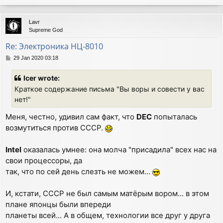
o
p
Lavr
Supreme God
Re: Электроника НЦ-8010
P
29 Jan 2020 03:18
o
s
Icer wrote:
t
Краткое содержание письма "Вы воры и совести у вас
нет!"
Меня, честно, удивил сам факт, что
DEC
попыталась
возмутиться против СССР.
Intel
оказалась умнее: она молча "присадила" всех нас на
свои процессоры, да
так, что по сей день слезть не можем...
И, кстати, СССР не был самым матёрым вором... в этом
плане японцы были впереди
планеты всей... А в общем, технологии все друг у друга