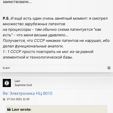
заимствовали...
P.S.
И ещё есть один очень занятный момент: я смотрел
множество зарубежных патентов
на процессоры - там обычно схема патентуется "как
есть" - что меня весьма удивляло...
Получается, что СССР никаких патентов не нарушал, ибо
делал функциональные аналоги.
1 : 1 СССР просто повторить не мог из-за разной
элементной и технологической базы.
iLavr
T
o
p
Lavr
Supreme God
Re: Электроника НЦ-8010
P
27 Oct 2021 11:33
o
s
Lavr wrote:
t