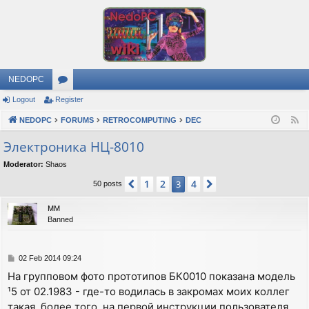
NEDOPC
Logout
Register
or
NEDOPC
u
FORUMS
RETROCOMPUTING
DEC
F
e
m
Электроника НЦ-8010
e
s
Moderator:
Shaos
d
1
2
4
Previous
3
Next
50 posts
MM
Banned
P
02 Feb 2014 09:24
o
На групповом фото прототипов БК0010 показана модель
s
¹5 от 02.1983 - где-то водилась в закромах моих коллег
t
такая, более того, на первой инструкции пользователя