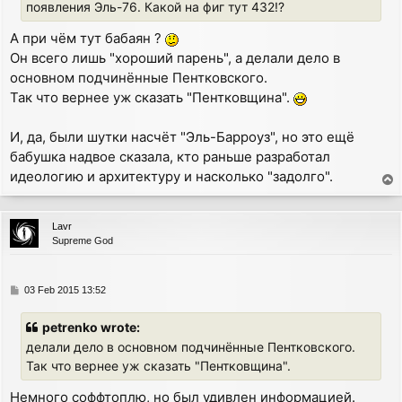
появления Эль-76. Какой на фиг тут 432!?
А при чём тут бабаян ?
Он всего лишь "хороший парень", а делали дело в
основном подчинённые Пентковского.
Так что вернее уж сказать "Пентковщина".
И, да, были шутки насчёт "Эль-Барроуз", но это ещё
бабушка надвое сказала, кто раньше разработал
идеологию и архитектуру и насколько "задолго".
T
o
p
Lavr
Supreme God
P
03 Feb 2015 13:52
o
s
petrenko wrote:
t
делали дело в основном подчинённые Пентковского.
Так что вернее уж сказать "Пентковщина".
Немного соффтоплю, но был удивлен информацией.