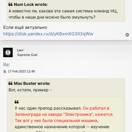
s
Num Lock wrote:
t
А известно ли, какова эта самая система команд НЦ,
чтобы в наши дни можно было эмульнуть?
Если ещё актуально
https://disk.yandex.ru/d/yKBxmXG3II3qWw
T
o
p
Lavr
Supreme God
Re:
P
17 Feb 2023 12:48
o
s
Mac Buster wrote:
t
Вот, кстати, пример -
У нас один препод рассказывал.
Он работал в
Зеленограде на заводе "Электроника", кажется.
Так вот у них была специальная машина
,
единственное назначение которой -- изучение