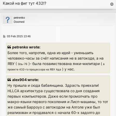
Какой на фиг тут 432!?
T
o
p
petrenko
Doomed
P
03 Feb 2015 13:46
o
s
petrenko wrote:
t
Более того, напротив, одна из идей - уменьшить
человеко-часы за счёт написания не в автокоде, а на
ЯВУ (
)- была позаимствована янки-милитари (
Эль-76
в
) у нас.
проекте 432-го процессора на ЯВУ Ада
alex904 wrote:
Ну пришла и сюда бабаянщина. Здрасть приехали!
HLLCA архитектура существовала со дня создания
первых компьютеров. Даже если промолчать про
макро-языки первого поколения и Лисп-машины, то тот
же самый Барроуз с автокодом на Алголе уже был
реализован и продавался с начала 60-х задолго до