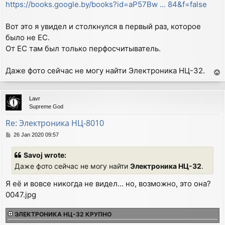
https://books.google.by/books?id=aP57Bw ... 84&f=false
t
Вот это я увидел и столкнулся в первый раз, которое
было не ЕС.
От ЕС там был только перфосчитыватель.
Даже фото сейчас не могу найти Электроника НЦ-32.
T
o
p
Lavr
Supreme God
Re: Электроника НЦ-8010
P
26 Jan 2020 09:57
o
s
Savoj wrote:
t
Даже фото сейчас не могу найти
Электроника НЦ-32
.
Я её и вовсе никогда не видел... но, возможно, это она?
0047.jpg
ЭЛЕКТРОНИКА НЦ-32 КРУПНО