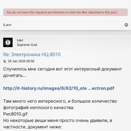
You do not have the required permissions to view the files attached to this post.
iLavr
T
o
p
Lavr
Supreme God
Re: Электроника НЦ-8010
P
28 Jan 2020 09:58
o
Случилось мне сегодня вот этот интересный документ
s
дочитать...
t
http://it-history.ru/images/6/62/10_ote ... ectron.pdf
Там много чего интересного, и большое количество
фотографий неплохого качества.
Рис8010.gif
Но некоторые вещи меня просто очень удивили, в
частности, документ ниже: