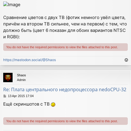
Сравнение цветов с двух ТВ (фотик немного увёл цвета,
причём на втором ТВ сильнее, чем на первом) с тем, что
должно быть (цвет 6 показан для обоих вариантов NTSC
и RGBI):
You do not have the required permissions to view the files attached to this post.
https://mastodon.social/@Shaos
T
o
p
Shaos
Admin
Re: Плата центрального недопроцессора nedoCPU-32
P
13 Apr 2015 17:04
o
Ещё скриншотов с ТВ
s
t
You do not have the required permissions to view the files attached to this post.