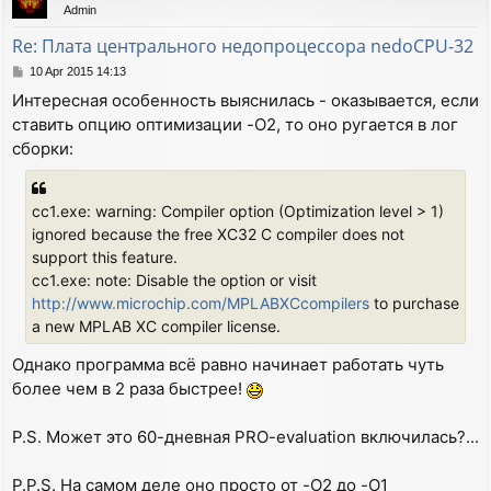
Admin
Re: Плата центрального недопроцессора nedoCPU-32
P
10 Apr 2015 14:13
o
Интересная особенность выяснилась - оказывается, если
s
ставить опцию оптимизации -O2, то оно ругается в лог
t
сборки:
cc1.exe: warning: Compiler option (Optimization level > 1)
ignored because the free XC32 C compiler does not
support this feature.
cc1.exe: note: Disable the option or visit
http://www.microchip.com/MPLABXCcompilers
to purchase
a new MPLAB XC compiler license.
Однако программа всё равно начинает работать чуть
более чем в 2 раза быстрее!
P.S. Может это 60-дневная PRO-evaluation включилась?...
P.P.S. На самом деле оно просто от -O2 до -O1