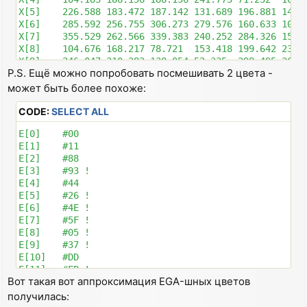
X[5]    226.588 183.472 187.142 131.689 196.881 145.1
X[6]    285.592 256.755 306.273 279.576 160.633 100.8
X[7]    355.529 262.566 339.383 240.252 284.326 152.9
X[8]    104.676 168.217 78.721  153.418 199.642 239.1
X[9]    246.047 210.283 138.054 52.335  298.495 269.7
P.S. Ещё можно попробовать посмешивать 2 цвета -
X[10]   222.358 189.322 181.997 139.725 187.518 146.
X[11]   315.560 206.053 254.083 86.244  351.252 257.
может быть более похоже:
X[12]   237.034 258.312 148.946 180.901 195.359 220.
X[13]   287.251 284.276 159.352 153.925 277.007 273.9
CODE:
SELECT ALL
X[14]   320.326 326.112 263.873 270.867 213.282 221.8
E[0]    #00

E[1]    #11

E[2]    #88

E[3]    #93 !

E[4]    #44

E[5]    #26 !

E[6]    #4E !

E[7]    #5F !

E[8]    #05 !

E[9]    #37 !

E[10]   #DD

E[11]   #FB !

Вот такая вот аппроксимация EGA-шных цветов
E[12]   #6E !

E[13]   #77

получилась:
E[14]   #EE
