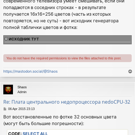
современного телевизора умеет смешивать, если они
t
попадаются в соседних строках - в результате
получается 16x16=256 цветов (часть из которых
повторяется, но не суть) - вот исходник генератора
полной таблички цветов и фотка:
ИСХОДНИК ТУТ
You do not have the required permissions to view the files attached to this post.
https://mastodon.social/@Shaos
T
o
p
Shaos
Admin
Re: Плата центрального недопроцессора nedoCPU-32
P
06 Apr 2015 23:13
o
Вот восстановленные по фотке 32 основных цвета
s
(могут быть большие погрешности):
t
CODE:
SELECT ALL