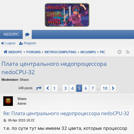
NEDOPC
Logout
Register
or
NEDOPC
u
FORUMS
RETROCOMPUTING
MCU/MPU
PIC
F
e
m
Плата центрального недопроцессора
e
nedoCPU-32
s
d
Moderator:
Shaos
Page
5
of
10
1
3
4
6
7
10
Previous
5
Next
148 posts
…
…
Shaos
Admin
Re: Плата центрального недопроцессора nedoCPU-32
P
06 Apr 2015 18:22
o
т.е. по сути тут мы имеем 32 цвета, которые процессор
s