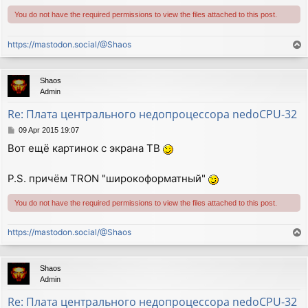
You do not have the required permissions to view the files attached to this post.
https://mastodon.social/@Shaos
T
o
p
Shaos
Admin
Re: Плата центрального недопроцессора nedoCPU-32
P
09 Apr 2015 19:07
o
Вот ещё картинок с экрана ТВ
s
t
P.S. причём TRON "широкоформатный"
You do not have the required permissions to view the files attached to this post.
https://mastodon.social/@Shaos
T
o
p
Shaos
Admin
Re: Плата центрального недопроцессора nedoCPU-32