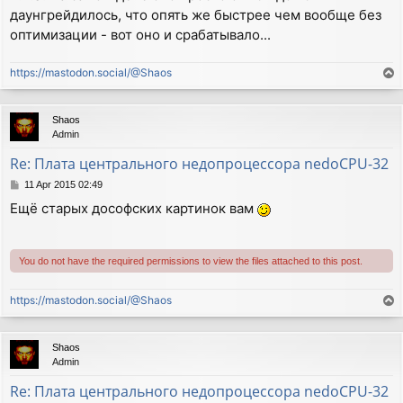
даунгрейдилось, что опять же быстрее чем вообще без
оптимизации - вот оно и срабатывало...
https://mastodon.social/@Shaos
T
o
p
Shaos
Admin
Re: Плата центрального недопроцессора nedoCPU-32
P
11 Apr 2015 02:49
o
Ещё старых дософских картинок вам
s
t
You do not have the required permissions to view the files attached to this post.
https://mastodon.social/@Shaos
T
o
p
Shaos
Admin
Re: Плата центрального недопроцессора nedoCPU-32