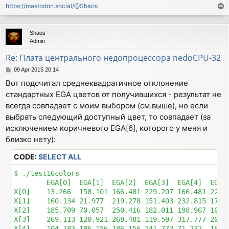
https://mastodon.social/@Shaos
T
o
p
Shaos
Admin
Re: Плата центрального недопроцессора nedoCPU-32
P
09 Apr 2015 20:14
o
Вот подсчитал среднеквадратичное отклонение
s
стандартных EGA цветов от получившихся - результат не
t
всегда совпадает с моим выбором (см.выше), но если
выбрать следующий доступный цвет, то совпадает (за
исключением коричневого EGA[6], которого у меня и
близко нету):
CODE:
SELECT ALL
$ ./test16colors

        EGA[0]  EGA[1]  EGA[2]  EGA[3]  EGA[4]  EGA[5
X[0]    13.266  158.101 166.481 229.207 166.481 229.2
X[1]    160.134 21.977  219.278 151.403 232.815 170.4
X[2]    185.709 70.057  250.416 182.011 198.967 100.
X[3]    269.113 120.921 268.481 119.507 317.777 207.8
X[4]    104.183 186.156 186.156 241.773 71.232  169.9