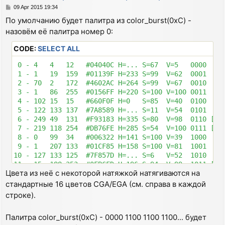
P
09 Apr 2015 19:34
o
По умолчанию будет палитра из color_burst(0xC) -
s
назовём её палитра номер 0:
t
CODE:
SELECT ALL
 0 - 4   4   12   #04040C H=... S=67  V=5   0000  [0]
 1 - 1   19  159  #01139F H=233 S=99  V=62  0001  [1]
 2 - 70  2   172  #4602AC H=264 S=99  V=67  0010  [5]
 3 - 1   86  255  #0156FF H=220 S=100 V=100 0011  [9]
 4 - 102 15  15   #660F0F H=0   S=85  V=40  0100  [4]
 5 - 122 133 137  #7A8589 H=... S=11  V=54  0101  [7]
 6 - 249 49  131  #F93183 H=335 S=80  V=98  0110 [12]
 7 - 219 118 254  #DB76FE H=285 S=54  V=100 0111 [13]
 8 - 0   99  34   #006322 H=141 S=100 V=39  1000  [2]
 9 - 1   207 133  #01CF85 H=158 S=100 V=81  1001  [3]
10 - 127 133 125  #7F857D H=... S=6   V=52  1010  [8]
11 - 15  188 253  #0FBCFD H=196 S=94  V=99  1011 [11]
Цвета из неё с некоторой натяжкой натягиваются на
12 - 138 185 54   #8AB936 H=82  S=71  V=73  1100  [6]
13 - 102 253 90   #66FD5A H=116 S=64  V=99  1101 [10]
стандартные 16 цветов CGA/EGA (см. справа в каждой
14 - 253 182 74   #FDB64A H=36  S=71  V=99  1110 [14]
строке).
Палитра color_burst(0xC) - 0000 1100 1100 1100... будет