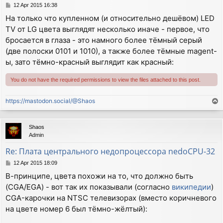
P
12 Apr 2015 16:38
o
На только что купленном (и относительно дешёвом) LED
s
TV от LG цвета выглядят несколько иначе - первое, что
t
бросается в глаза - это намного более тёмный серый
(две полоски 0101 и 1010), а также более тёмные magent-
ы, зато тёмно-красный выглядит как красный:
You do not have the required permissions to view the files attached to this post.
https://mastodon.social/@Shaos
T
o
p
Shaos
Admin
Re: Плата центрального недопроцессора nedoCPU-32
P
12 Apr 2015 18:09
o
В-принципе, цвета похожи на то, что должно быть
s
(CGA/EGA) - вот так их показывали (согласно
википедии
)
t
CGA-карочки на NTSC телевизорах (вместо коричневого
на цвете номер 6 был тёмно-жёлтый):