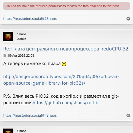
You do not have the required permissions to view the files attached to this post.
https://mastodon.social/@Shaos
T
o
p
Shaos
Admin
Re: Плата центрального недопроцессора nedoCPU-32
P
09 Apr 2015 22:08
o
А теперь немножко пиара
s
t
http://dangerousprototypes.com/2015/04/09/xorlib-an-
open-source-game-library-for-pic32s/
P.S. Влил весь PIC32-код в xorlib.c и разместил в git-
репозитории
https://github.com/shaos/xorlib
https://mastodon.social/@Shaos
T
o
p
Shaos