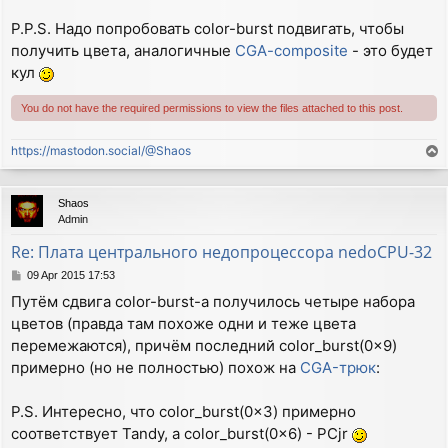
P.P.S. Надо попробовать color-burst подвигать, чтобы
получить цвета, аналогичные
CGA-composite
- это будет
кул
You do not have the required permissions to view the files attached to this post.
https://mastodon.social/@Shaos
T
o
p
Shaos
Admin
Re: Плата центрального недопроцессора nedoCPU-32
P
09 Apr 2015 17:53
o
Путём сдвига color-burst-a получилось четыре набора
s
цветов (правда там похоже одни и теже цвета
t
перемежаются), причём последний color_burst(0x9)
примерно (но не полностью) похож на
CGA-трюк
:
P.S. Интересно, что color_burst(0x3) примерно
соответствует Tandy, а color_burst(0x6) - PCjr