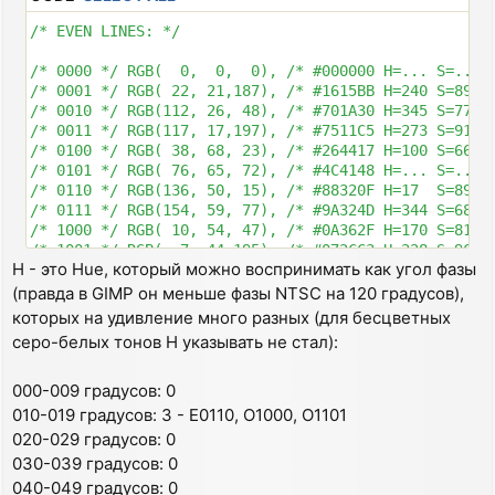
/* EVEN LINES: */

/* 0000 */ RGB(  0,  0,  0), /* #000000 H=... S=.. V=
/* 0001 */ RGB( 22, 21,187), /* #1615BB H=240 S=89 V=
/* 0010 */ RGB(112, 26, 48), /* #701A30 H=345 S=77 V=
/* 0011 */ RGB(117, 17,197), /* #7511C5 H=273 S=91 V=
/* 0100 */ RGB( 38, 68, 23), /* #264417 H=100 S=66 V=
/* 0101 */ RGB( 76, 65, 72), /* #4C4148 H=... S=.. V=
/* 0110 */ RGB(136, 50, 15), /* #88320F H=17  S=89 V=
/* 0111 */ RGB(154, 59, 77), /* #9A324D H=344 S=68 V=
/* 1000 */ RGB( 10, 54, 47), /* #0A362F H=170 S=81 V=
/* 1001 */ RGB(  7, 44,195), /* #072CC3 H=228 S=96 V=
H - это Hue, который можно воспринимать как угол фазы
/* 1010 */ RGB( 62, 71, 87), /* #3E4757 H=... S=.. V=
/* 1011 */ RGB( 45, 50,182), /* #2D32B6 H=238 S=75 V=
(правда в GIMP он меньше фазы NTSC на 120 градусов),
/* 1100 */ RGB(  9,112, 42), /* #09702A H=139 S=92 V=
которых на удивление много разных (для бесцветных
/* 1101 */ RGB( 14,112,113), /* #0E7071 H=181 S=88 V=
серо-белых тонов H указывать не стал):
/* 1110 */ RGB( 55,109, 33), /* #376D21 H=103 S=70 V=
/* 1111 */ RGB(110,113,121), /* #6E7179 H=... S=.. V=
000-009 градусов: 0
/* ODD LINES: */

010-019 градусов: 3 - E0110, O1000, O1101
020-029 градусов: 0
/* 0000 */ RGB(  0,  0,  0), /* #000000 H=... S=.. V=
030-039 градусов: 0
/* 0001 */ RGB( 12,115, 37), /* #0C7325 H=135 S=90 V=
040-049 градусов: 0
/* 0010 */ RGB(  7, 58,178), /* #073AB2 H=222 S=96 V=