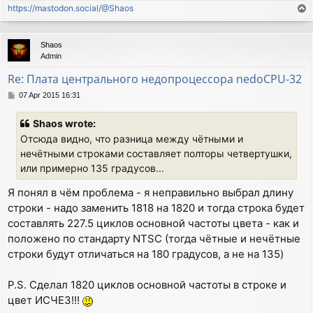
https://mastodon.social/@Shaos
T
o
p
Shaos
Admin
Re: Плата центрального недопроцессора nedoCPU-32
P
07 Apr 2015 16:31
o
s
Shaos wrote:
t
Отсюда видно, что разница между чётными и
нечётными строками составляет полторы четвертушки,
или примерно 135 градусов...
Я понял в чём проблема - я неправильно выбрал длину
строки - надо заменить 1818 на 1820 и тогда строка будет
составлять 227.5 циклов основной частоты цвета - как и
положено по стандарту NTSC (тогда чётные и нечётные
строки будут отличаться на 180 градусов, а не на 135)
P.S. Сделал 1820 циклов основной частоты в строке и
цвет ИСЧЕЗ!!!