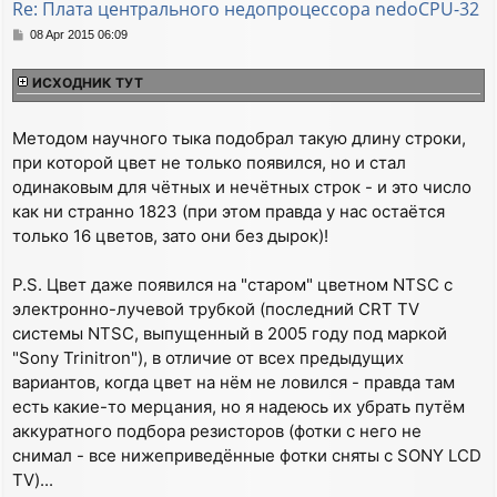
Re: Плата центрального недопроцессора nedoCPU-32
P
08 Apr 2015 06:09
o
s
ИСХОДНИК ТУТ
t
Методом научного тыка подобрал такую длину строки,
при которой цвет не только появился, но и стал
одинаковым для чётных и нечётных строк - и это число
как ни странно 1823 (при этом правда у нас остаётся
только 16 цветов, зато они без дырок)!
P.S. Цвет даже появился на "старом" цветном NTSC с
электронно-лучевой трубкой (последний CRT TV
системы NTSC, выпущенный в 2005 году под маркой
"Sony Trinitron"), в отличие от всех предыдущих
вариантов, когда цвет на нём не ловился - правда там
есть какие-то мерцания, но я надеюсь их убрать путём
аккуратного подбора резисторов (фотки с него не
снимал - все нижеприведённые фотки сняты c SONY LCD
TV)...