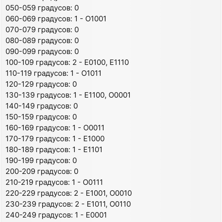
/* 0011 */ RGB( 10,135,107), /* #0A876B H=167 S=93 V=
050-059 градусов: 0
/* 0100 */ RGB( 85, 31,131), /* #551F83 H=272 S=76 V=
060-069 градусов: 1 - O1001
/* 0101 */ RGB( 95, 80, 84), /* #5F5054 H=... S=.. V=
070-079 градусов: 0
/* 0110 */ RGB( 28, 41,222), /* #1C29DE H=236 S=87 V=
080-089 градусов: 0
/* 0111 */ RGB( 44,104,167), /* #2C68A7 H=211 S=74 V=
090-099 градусов: 0
/* 1000 */ RGB(115, 37, 19), /* #732513 H=11  S=83 V=
/* 1001 */ RGB(105,107, 38), /* #696B26 H=62  S=64 V=
100-109 градусов: 2 - E0100, E1110
/* 1010 */ RGB( 96, 79, 77), /* #604F4D H=... S=.. V=
110-119 градусов: 1 - O1011
/* 1011 */ RGB( 70,151, 56), /* #469738 H=111 S=63 V=
120-129 градусов: 0
/* 1100 */ RGB(182, 33,105), /* #B62169 H=331 S=82 V=
130-139 градусов: 1 - E1100, O0001
/* 1101 */ RGB(173, 93, 62), /* #AD5D3E H=17  S=64 V=
/* 1110 */ RGB(142, 72,179), /* #8E48B3 H=279 S=60 V=
140-149 градусов: 0
150-159 градусов: 0
160-169 градусов: 1 - O0011
170-179 градусов: 1 - E1000
180-189 градусов: 1 - E1101
190-199 градусов: 0
200-209 градусов: 0
210-219 градусов: 1 - O0111
220-229 градусов: 2 - E1001, O0010
230-239 градусов: 2 - E1011, O0110
240-249 градусов: 1 - E0001