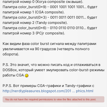
палитрой номер 0 (Xorya composite см.выше).
Палитра color_burst(0x9) - 0001 1001 1001 1001... будет
палитрой номер 1 (CGA composite).
Палитра color_burst(0x3) - 0011 0011 0011 0011... будет
палитрой номер 2 (Tandy composite).
Палитра color_burst(0x6) - 0110 0110 0110 0110... будет
палитрой номер 3 (PCjr composite).
Как видим фаза color burst сигнала между палитрами
увеличивается на 90 градусов (четверть полного
оборота).
P.S. Это значит, что можно писать код и отлаживаться в
DOSBox, который умеет эмулировать color-burst-режимы
работы CGA
P.P.S. Вот примеры CGA-графики и Tandy-графики с
http://nerdlypleasures.blogspot.com/201 ... phics.html
You do not have the required permissions to view the files attached to this post.