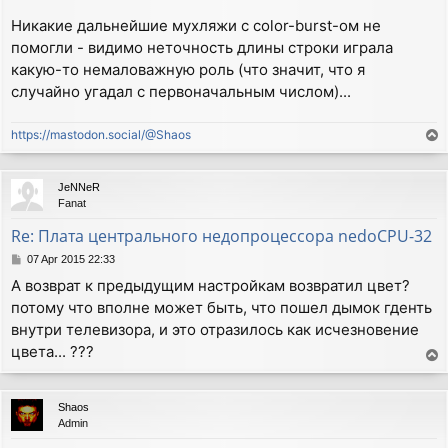
Никакие дальнейшие мухляжи с color-burst-ом не
помогли - видимо неточность длины строки играла
какую-то немаловажную роль (что значит, что я
случайно угадал с первоначальным числом)...
https://mastodon.social/@Shaos
T
o
p
JeNNeR
Fanat
Re: Плата центрального недопроцессора nedoCPU-32
P
07 Apr 2015 22:33
o
А возврат к предыдущим настройкам возвратил цвет?
s
потому что вполне может быть, что пошел дымок гденть
t
внутри телевизора, и это отразилось как исчезновение
цвета... ???
T
o
p
Shaos
Admin