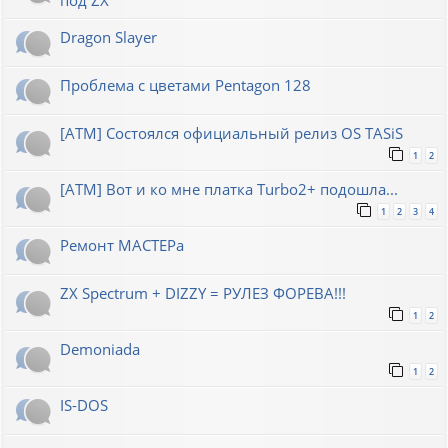
Dragon Slayer
Проблема с цветами Pentagon 128
[ATM] Состоялся официальный релиз OS TASiS
1
2
[ATM] Вот и ко мне платка Turbo2+ подошла...
1
2
3
4
Ремонт МАСТЕРа
ZX Spectrum + DIZZY = РУЛЕЗ ФОРЕВА!!!
1
2
Demoniada
1
2
IS-DOS