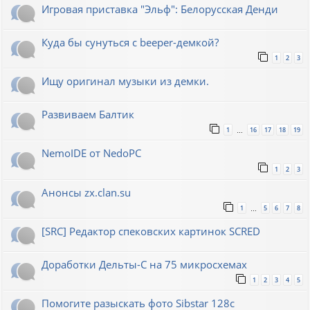
Игровая приставка "Эльф": Белорусская Денди
Куда бы сунуться с beeper-демкой?
1
2
3
Ищу оригинал музыки из демки.
Развиваем Балтик
1
16
17
18
19
…
NemoIDE от NedoPC
1
2
3
Анонсы zx.clan.su
1
5
6
7
8
…
[SRC] Редактор спековских картинок SCRED
Доработки Дельты-С на 75 микросхемах
1
2
3
4
5
Помогите разыскать фото Sibstar 128с