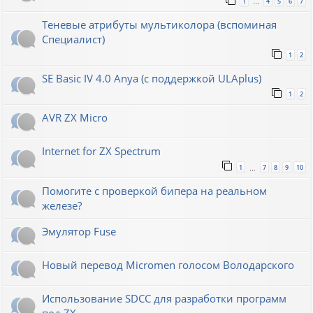
1
4
5
6
7
…
Теневые атрибуты мультиколора (вспоминая
Специалист)
1
2
SE Basic IV 4.0 Anya (с поддержкой ULAplus)
1
2
AVR ZX Micro
Internet for ZX Spectrum
1
7
8
9
10
…
Помогите с проверкой бипера на реальном
железе?
Эмулятор Fuse
Новый перевод Micromen голосом Володарского
Использование SDCC для разработки программ
под ZX