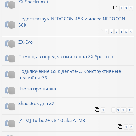
ZX Spectrum +
1
2
3
Недоспектрум NEDOCON-48K и далее NEDOCON-
56K
1
2
3
4
5
6
ZX-Evo
Помощь в определении клона ZX Spectrum
Подключение GS к Дельте-С. Конструктивные
недочёты GS.
Что за прошивка.
ShaosBox для ZX
1
8
9
10
11
…
[ATM] Turbo2+ v8.10 aka ATM3
1
2