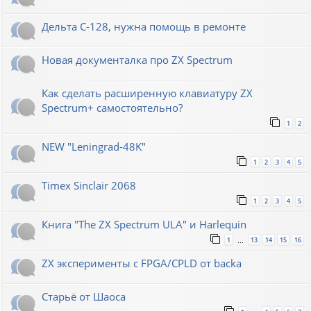
Дельта С-128, нужна помощь в ремонте
Новая документалка про ZX Spectrum
Как сделать расширенную клавиатуру ZX
Spectrum+ самостоятельно?
1
2
NEW "Leningrad-48K"
1
2
3
4
5
Timex Sinclair 2068
1
2
3
4
5
Книга "The ZX Spectrum ULA" и Harlequin
1
13
14
15
16
…
ZX эксперименты с FPGA/CPLD от backa
Старьё от Шаоса