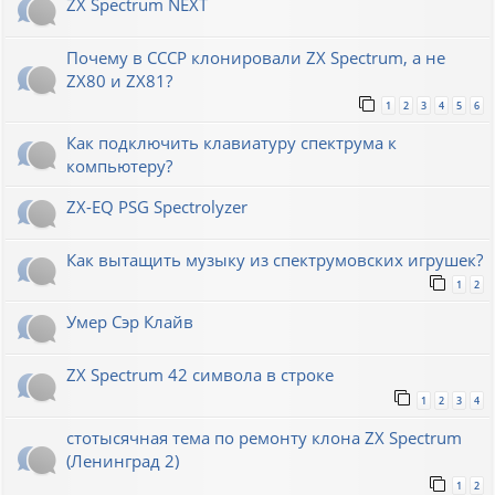
ZX Spectrum NEXT
Почему в СССР клонировали ZX Spectrum, а не
ZX80 и ZX81?
1
2
3
4
5
6
Как подключить клавиатуру спектрума к
компьютеру?
ZX-EQ PSG Spectrolyzer
Как вытащить музыку из спектрумовских игрушек?
1
2
Умер Сэр Клайв
ZX Spectrum 42 символа в строке
1
2
3
4
стотысячная тема по ремонту клона ZX Spectrum
(Ленинград 2)
1
2