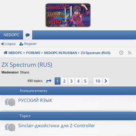
NEDOPC
Logout
Register
or
NEDOPC
u
FORUMS
NEDOPC IN RUSSIAN
ZX Spectrum (RUS)
F
e
m
ZX Spectrum (RUS)
e
s
Moderator:
Shaos
d
Page
1
of
10
2
3
4
5
10
1
Next
490 topics
…
Announcements
РУССКИЙ ЯЗЫК
Topics
Sinclair-джойстики для Z-Controller