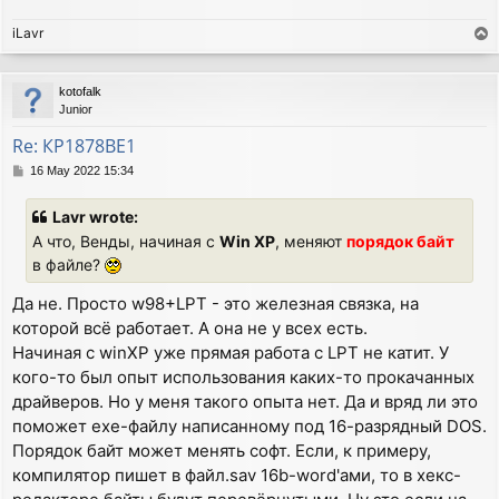
iLavr
T
o
p
kotofalk
Junior
Re: КР1878ВЕ1
P
16 May 2022 15:34
o
s
Lavr wrote:
t
А что, Венды, начиная с
Win XP
, меняют
порядок байт
в файле?
Да не. Просто w98+LPT - это железная связка, на
которой всё работает. А она не у всех есть.
Начиная с winXP уже прямая работа с LPT не катит. У
кого-то был опыт использования каких-то прокачанных
драйверов. Но у меня такого опыта нет. Да и вряд ли это
поможет exe-файлу написанному под 16-разрядный DOS.
Порядок байт может менять софт. Если, к примеру,
компилятор пишет в файл.sav 16b-word'ами, то в хекс-