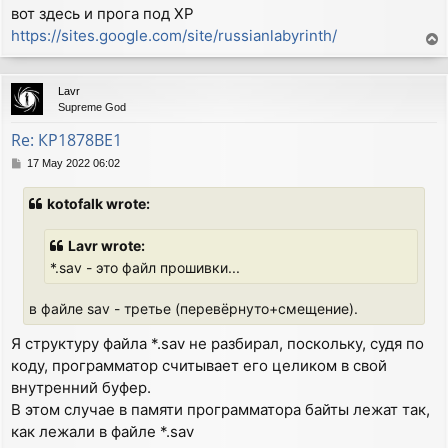
вот здесь и прога под XP
https://sites.google.com/site/russianlabyrinth/
T
o
p
Lavr
Supreme God
Re: КР1878ВЕ1
P
17 May 2022 06:02
o
s
kotofalk wrote:
t
Lavr wrote:
*.sav - это файл прошивки...
в файле sav - третье (перевёрнуто+смещение).
Я структуру файла *.sav не разбирал, поскольку, судя по
коду, программатор считывает его целиком в свой
внутренний буфер.
В этом случае в памяти программатора байты лежат так,
как лежали в файле *.sav