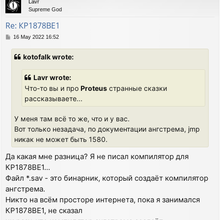
Lavr
Supreme God
Re: КР1878ВЕ1
P
16 May 2022 16:52
o
s
kotofalk wrote:
t
Lavr wrote:
Что-то вы и про
Proteus
странные сказки
рассказываете...
У меня там всё то же, что и у вас.
Вот только незадача, по документации ангстрема, jmp
никак не может быть 1580.
Да какая мне разница? Я не писал компилятор для
КР1878ВЕ1...
Файл *.sav - это бинарник, который создаёт компилятор
ангстрема.
Никто на всём просторе интернета, пока я занимался
КР1878ВЕ1, не сказал