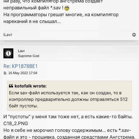
ни разу, что компилятор ангстрема создаёт
неправильный файл *.sav !
На программаторы грешат многие, на компилятор
нареканий я не слышал...
iLavr
T
o
p
Lavr
Supreme God
Re: КР1878ВЕ1
P
16 May 2022 17:04
o
s
kotofalk wrote:
t
Если sav-файл используется так, как он создан, то в
контроллер предварительно должны отправляться 512
байт пустоты.
И "пустоты" у меня там тоже нет, а есть какие-то байты.
C18_2.PNG
Но я себе не морочил голову содержимым... есть *.sav-
файл и это - прошивка, созданная средствами Ангстрема.