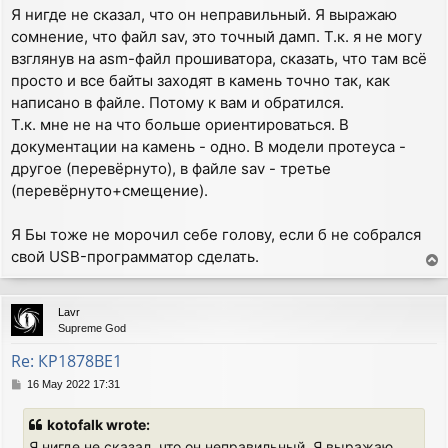
Я нигде не сказал, что он неправильный. Я выражаю
сомнение, что файл sav, это точный дамп. Т.к. я не могу
взглянув на asm-файл прошиватора, сказать, что там всё
просто и все байты заходят в камень точно так, как
написано в файле. Потому к вам и обратился.
Т.к. мне не на что больше ориентироваться. В
документации на камень - одно. В модели протеуса -
другое (перевёрнуто), в файле sav - третье
(перевёрнуто+смещение).
Я Бы тоже не морочил себе голову, если б не собрался
свой USB-программатор сделать.
T
o
p
Lavr
Supreme God
Re: КР1878ВЕ1
P
16 May 2022 17:31
o
s
kotofalk wrote:
t
Я нигде не сказал, что он неправильный. Я выражаю