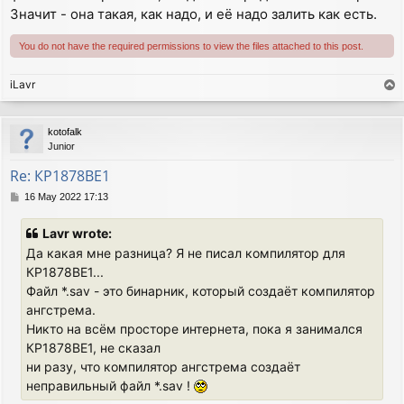
Значит - она такая, как надо, и её надо залить как есть.
You do not have the required permissions to view the files attached to this post.
iLavr
T
o
p
kotofalk
Junior
Re: КР1878ВЕ1
P
16 May 2022 17:13
o
s
Lavr wrote:
t
Да какая мне разница? Я не писал компилятор для
КР1878ВЕ1...
Файл *.sav - это бинарник, который создаёт компилятор
ангстрема.
Никто на всём просторе интернета, пока я занимался
КР1878ВЕ1, не сказал
ни разу, что компилятор ангстрема создаёт
неправильный файл *.sav !