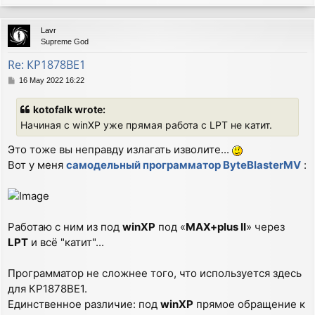
o
p
Lavr
Supreme God
Re: КР1878ВЕ1
P
16 May 2022 16:22
o
s
kotofalk wrote:
t
Начиная с winXP уже прямая работа с LPT не катит.
Это тоже вы неправду излагать изволите...
Вот у меня
самодельный программатор ByteBlasterMV
:
Работаю с ним из под
winXP
под «
MAX+plus II
» через
LPT
и всё "катит"...
Программатор не сложнее того, что используется здесь
для КР1878ВЕ1.
Единственное различие: под
winXP
прямое обращение к