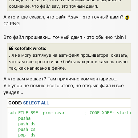
сомнение, что файл sav, это точный дамп.
А кто и где сказал, что файл *.sav - это точный дамп?
C1.PNG
Это файл прошивки... точный дамп - это обычно *.bin !
kotofalk wrote:
. я не могу взглянув на asm-файл прошиватора, сказать,
что там всё просто и все байты заходят в камень точно
так, как написано в файле.
А что вам мешает? Там прилично комментариев...
Я в упор не помню всего этого, но открыл файл и всё
увидел...
CODE:
SELECT ALL
sub_FILE_89E  proc near        ; CODE XREF: start+3Cp
    pusha

    push ds

    push cs

    pop  ds
