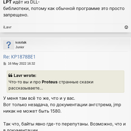
LPT
идёт из DLL-
библиотеки, потому как обычной программе это просто
запрещено.
iLavr
T
o
p
kotofalk
Junior
Re: КР1878ВЕ1
P
16 May 2022 16:32
o
s
Lavr wrote:
t
Что-то вы и про
Proteus
странные сказки
рассказываете...
У меня там всё то же, что и у вас.
Вот только незадача, по документации ангстрема, jmp
никак не может быть 1580.
Так что, байты явно где-то перепутаны. Возможно, что и
в документации.