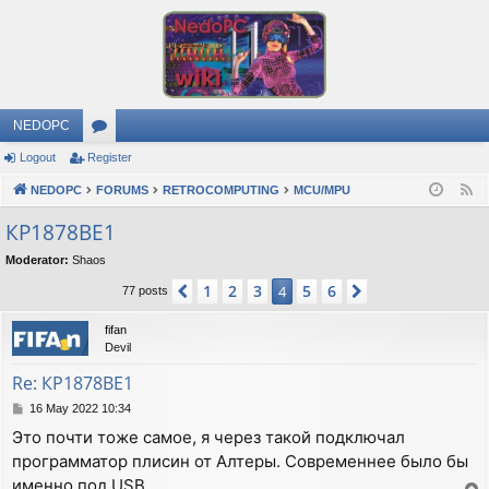
NEDOPC
Logout
Register
or
NEDOPC
u
FORUMS
RETROCOMPUTING
MCU/MPU
F
e
m
КР1878ВЕ1
e
s
Moderator:
Shaos
d
1
2
3
5
6
Previous
4
Next
77 posts
fifan
Devil
Re: КР1878ВЕ1
P
16 May 2022 10:34
o
Это почти тоже самое, я через такой подключал
s
программатор плисин от Алтеры. Современнее было бы
t
именно под USB.