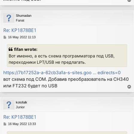
T
o
p
Shumadan
Fanat
Re: КР1878ВЕ1
P
16 May 2022 11:13
o
s
fifan wrote:
t
Вот именно, а есть схема программатора под USB,
переходники LPT/USB не предлагать.
https://7b17252a-a-62cb3a1a-s-sites.goo ... edirects=0
вот схема под COM. Добавив преобразователь на CH340
или FT232 будет по USB
T
o
p
kotofalk
Junior
Re: КР1878ВЕ1
P
16 May 2022 13:33
o
s