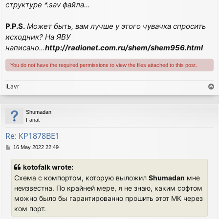
структуре *.sav файла...
            ; BX = file handle, CX = number of bytes 
            ; DS:DX  -> buffer

    jb   loc_0_8DB

P.P.S.
Может быть, вам лучше у этого чувачка спросить
    cmp  ax, cx

исходник? На ЯВУ
    stc

написано...
http://radionet.com.ru/shem/shem956.html
    jnz  loc_0_8DB

    mov  cs:word_0_89C, ax

You do not have the required permissions to view the files attached to this post.
    mov  ah, 3Eh

    int  21h; DOS -  2+ - CLOSE A FILE WITH HANDLE

            ; BX = file handle

iLavr
T
o
loc_0_8DB:                     ; CODE XREF: sub_FILE_
p
                               ; sub_FILE_89E+16j ...
Shumadan
    pop  ds

Fanat
    assume ds:nothing

Re: КР1878ВЕ1
    popa

    retn

P
16 May 2022 22:49
sub_FILE_89E  endp
o
s
kotofalk wrote:
t
Схема с компортом, которую выложил
Shumadan
мне
неизвестна. По крайней мере, я не знаю, каким софтом
можно было бы гарантированно прошить этот МК через
ком порт.