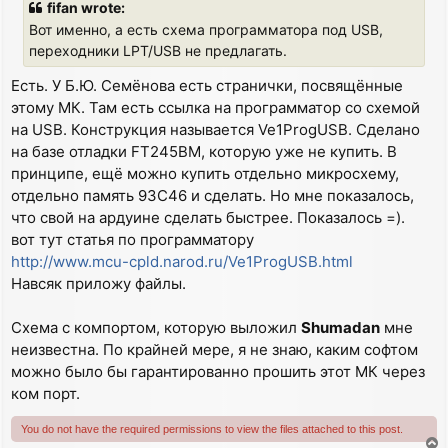
fifan wrote:
t
Вот именно, а есть схема программатора под USB,
переходники LPT/USB не предлагать.
Есть. У Б.Ю. Семёнова есть странички, посвящённые
этому МК. Там есть ссылка на программатор со схемой
на USB. Конструкция называется Ve1ProgUSB. Сделано
на базе отладки FT245BM, которую уже не купить. В
принципе, ещё можно купить отдельно микросхему,
отдельно память 93C46 и сделать. Но мне показалось,
что свой на ардуине сделать быстрее. Показалось =).
вот тут статья по программатору
http://www.mcu-cpld.narod.ru/Ve1ProgUSB.html
Навсяк приложу файлы.
Схема с компортом, которую выложил
Shumadan
мне
неизвестна. По крайней мере, я не знаю, каким софтом
можно было бы гарантированно прошить этот МК через
ком порт.
You do not have the required permissions to view the files attached to this post.
T