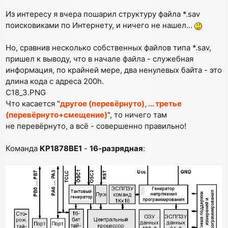
Из интересу я вчера пошарил структуру файла *.sav
поисковиками по Интернету, и ничего не нашел...
Но, сравнив несколько собственных файлов типа *.sav,
пришел к выводу, что в начале файла - служебная
информация, по крайней мере, два ненулевых байта - это
длина кода с адреса 200h.
C18_3.PNG
Что касается "
другое (перевёрнуто), ... третье
(перевёрнуто+смещение)
", то ничего там
не перевёрнуто, а всё - совершенно правильно!
Команда
КР1878ВЕ1
-
16-разрядная
: