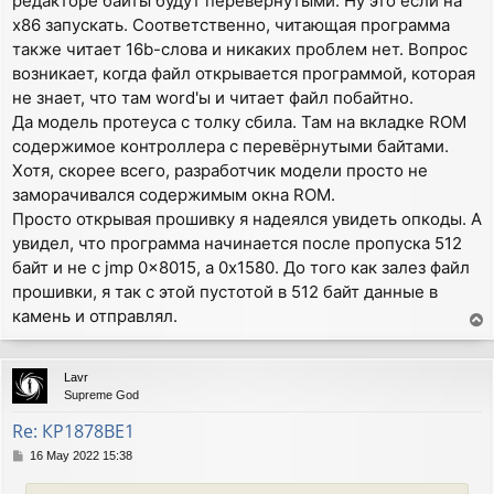
редакторе байты будут перевёрнутыми. Ну это если на
x86 запускать. Соответственно, читающая программа
также читает 16b-слова и никаких проблем нет. Вопрос
возникает, когда файл открывается программой, которая
не знает, что там word'ы и читает файл побайтно.
Да модель протеуса с толку сбила. Там на вкладке ROM
содержимое контроллера с перевёрнутыми байтами.
Хотя, скорее всего, разработчик модели просто не
заморачивался содержимым окна ROM.
Просто открывая прошивку я надеялся увидеть опкоды. А
увидел, что программа начинается после пропуска 512
байт и не с jmp 0x8015, а 0x1580. До того как залез файл
прошивки, я так с этой пустотой в 512 байт данные в
камень и отправлял.
T
o
p
Lavr
Supreme God
Re: КР1878ВЕ1
P
16 May 2022 15:38
o
s