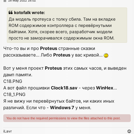
16 May 2022 16:02
o
s
kotofalk wrote:
t
Да модель протеуса с толку сбила. Там на вкладке
ROM содержимое контроллера с перевёрнутыми
байтами. Хотя, скорее всего, разработчик модели
просто не заморачивался содержимым окна ROM.
Что-то вы и про
Proteus
странные сказки
рассказываете... Либо
Proteus
у вас кривой...
Вот у меня проект
Proteus
этих самых часов, и выведен
дамп памяти.
C18.PNG
А вот файл прошивки
Clock18.sav
- через
WinHex
...
C18_1.PNG
Я не вижу ни перевёрнутых байтов, ни каких иных
различий. Если что -
Windows 7
у меня.
You do not have the required permissions to view the files attached to this post.
iLavr
T