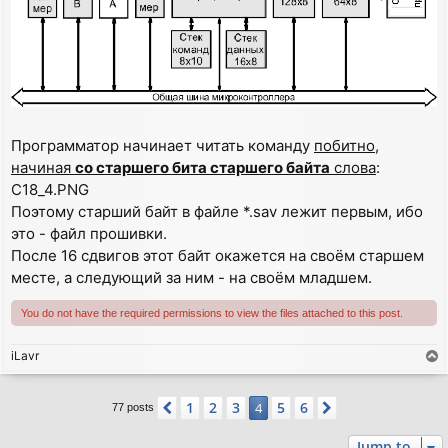
Программатор начинает читать команду
побитно,
начиная
со старшего бита старшего байта
слова
:
C18_4.PNG
Поэтому старший байт в файле *.sav лежит первым, ибо
это - файл прошивки.
После 16 сдвигов этот байт окажется на своём старшем
месте, а следующий за ним - на своём младшем.
You do not have the required permissions to view the files attached to this post.
iLavr
T
o
p
1
2
3
5
6
Previous
4
Next
77 posts
Jump to