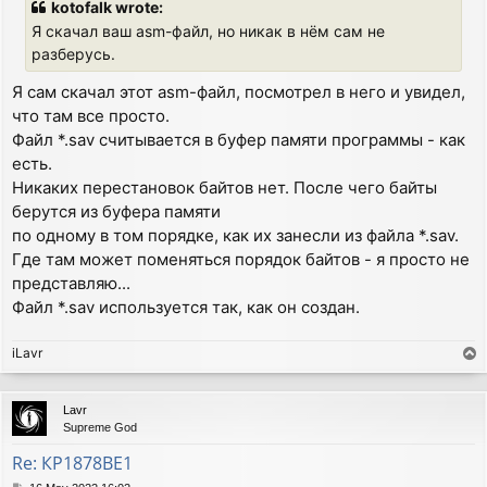
kotofalk wrote:
t
Я скачал ваш asm-файл, но никак в нём сам не
разберусь.
Я сам скачал этот asm-файл, посмотрел в него и увидел,
что там все просто.
Файл *.sav считывается в буфер памяти программы - как
есть.
Никаких перестановок байтов нет. После чего байты
берутся из буфера памяти
по одному в том порядке, как их занесли из файла *.sav.
Где там может поменяться порядок байтов - я просто не
представляю...
Файл *.sav используется так, как он создан.
iLavr
T
o
p
Lavr
Supreme God
Re: КР1878ВЕ1
P