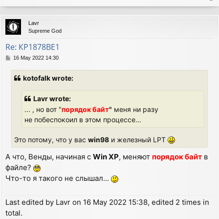
o
p
Lavr
Supreme God
Re: КР1878ВЕ1
P
16 May 2022 14:30
o
s
kotofalk wrote:
t
Lavr wrote:
... , но вот "
порядок байт
"
меня ни разу
не побеспокоил в этом процессе...
Это потому, что у вас
win98
и железный LPT
А что, Венды, начиная с
Win XP
, меняют
порядок байт
в
файле?
Что-то я такого не слышал...
Last edited by
Lavr
on 16 May 2022 15:38, edited 2 times in
total.