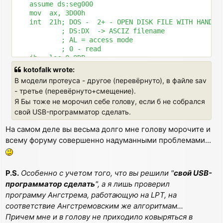
    assume ds:seg000

    mov  ax, 3D00h

    int  21h; DOS -  2+ - OPEN DISK FILE WITH HANDLE

            ; DS:DX  -> ASCIZ filename

            ; AL = access mode

            ; 0 - read

    jb   loc_0_8DB

    mov  bx, ax

kotofalk wrote:
    xor  cx, cx

В модели протеуса - другое (перевёрнуто), в файле sav
    mov  dx, cx

- третье (перевёрнуто+смещение).
    mov  ax, 4202h

Я Бы тоже не морочил себе голову, если б не собрался
    int  21h; DOS -  2+ - MOVE FILE READ/WRITE POINTE
            ; AL = method: offset from end of file

свой USB-программатор сделать.
    jb   loc_0_8DB

На самом деле вы весьма долго мне голову морочите и
    mov  bp, ax

    xor  cx, cx

всему форуму совершенно надуманными проблемами...
    mov  dx, cx

    mov  ax, 4200h

    int  21h; DOS -  2+ - MOVE FILE READ/WRITE POINTE
P.S.
Особенно с учетом того, что вы решили "
свой USB-
            ; AL = method: offset from beginning of f
программатор сделать
    jb   loc_0_8DB

", а я лишь проверил
    mov  cx, bp

программу Ангстрема, работающую на LPT, на
    mov  dx, offset byte_0_A99; 0A99h

соответствие Ангстремовским же алгоритмам...
    mov  ah, 3Fh

Причем мне и в голову не приходило ковыряться в
    int  21h; DOS -  2+ - READ FROM FILE WITH HANDLE
