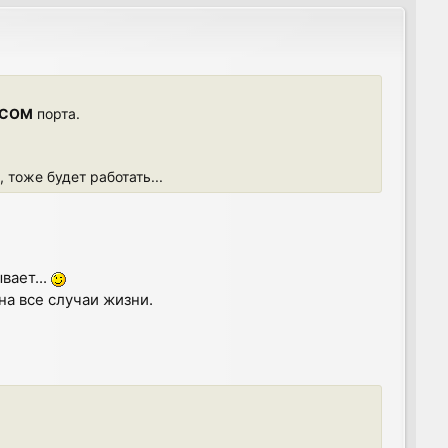
p
COM
порта.
 тоже будет работать...
ывает...
на все случаи жизни.