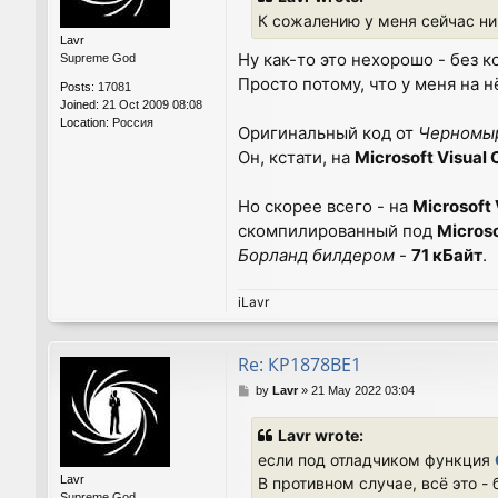
t
К сожалению у меня сейчас н
Lavr
Ну как-то это нехорошо - без 
Supreme God
Просто потому, что у меня на н
Posts:
17081
Joined:
21 Oct 2009 08:08
Location:
Россия
Оригинальный код от
Черномы
Он, кстати, на
Microsoft Visual
Но скорее всего - на
Microsoft 
скомпилированный под
Microso
Борланд билдером
-
71 кБайт
.
iLavr
Re: КР1878ВЕ1
P
by
Lavr
»
21 May 2022 03:04
o
s
Lavr wrote:
t
если под отладчиком функция
Lavr
В противном случае, всё это - 
Supreme God