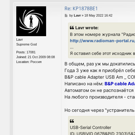
Re: КР1878ВЕ1
P
by
Lavr
»
18 May 2022 16:42
o
s
Lavr wrote:
t
В этом номере журнала "Ради
Lavr
http://www.radioman-portal.ru
Supreme God
...
Posts:
17081
Я оставил себе этот исходник
Joined:
21 Oct 2009 08:08
Location:
Россия
В общем, раз уж мы докатилис
Года 3 уже как я приобрёл се
B&P cable Adapter USB Am _ CO
Написано на нём:
B&P cable Ad
Автоматом он не распознаётся 
На любого производителя - став
Но сегодня через "устранитель 
USB-Serial Controller
ID: USB\VID_067B&PID_2303\5