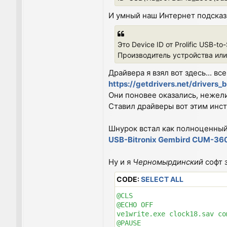
И умный наш Интернет подсказа
Это Device ID от Prolific USB-to-
Производитель устройства или о
Драйвера я взял вот здесь... вс
https://getdrivers.net/drivers
Они поновее оказались, нежели
Ставил драйверы вот этим инс
Шнурок встал как полноценны
USB-Bitronix Gembird CUM-36
Ну и я
Черномырдинский
софт 
CODE:
SELECT ALL
@CLS

@ECHO OFF

ve1write.exe clock18.sav co
@PAUSE