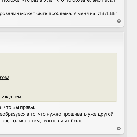
 уровнями может быть проблема. У меня на К1878ВЕ1
T
o
p
лова
:
м младшем.
, что Вы правы.
реобразуеся в то, что нужно прошивать уже другой
рос только с тем, нужно ли их было
T
o