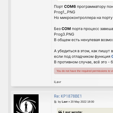
Порт
СОМ6
программатору пон
Prog1_.PNG
Но микроконтроллера на порт
Без
СОМ
порта процесс завеша
Prog3.PNG
В общем есть ненулевая возмо
А убедиться в этом, как пишут 
если под отладчиком функция
В противном случае, всё это - 
You do not have the required permissions to vie
iLavr
Re: КР1878ВЕ1
P
by
Lavr
»
20 May 2022 18:00
o
s
Lavr wrote: