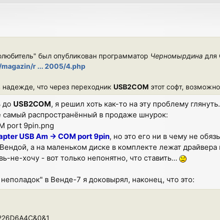
олюбитель" был опубликован программатор
Черномырдина
для
/magazin/r ... 2005/4.php
 в надежде, что через переходник
USB2COM
этот софт, возможно,
ь до
USB2COM
, я решил хоть как-то на эту проблему глянуть.
бе самый распространённый в продаже шнурок:
M port 9pin.png
apter USB Am -> COM port 9pin
, но это его ни в чему не обяз
Вендой, а на маленьком диске в комплекте лежат драйвера 
ь-не-хочу - вот только непонятно, что ставить...
неполадок" в Венде-7 я доковырял, наконец, что это:
&226D6A4C&0&1