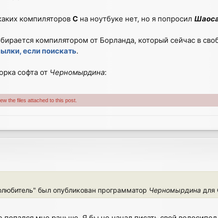
каких компиляторов
C
на ноутбуке нет, но я попросил
Шаос
собирается компилятором от Борланда, который сейчас в сво
ылки, если поискать
.
борка софта от
Черномырдина
:
w the files attached to this post.
олюбитель" был опубликован программатор
Черномырдина
для
 попался мне раньше. Я бы не начал писать свой велосипед.