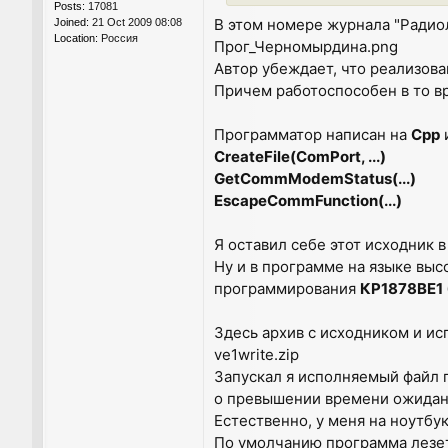
Posts:
17081
В этом номере журнала "Ради
Joined:
21 Oct 2009 08:08
Location:
Россия
Прог_Черномырдина.png
Автор убеждает, что реализов
Причем работоспособен в то в
Программатор написан на
Cpp
CreateFile(ComPort, ...)
GetCommModemStatus(...)
EscapeCommFunction(...)
Я оставил себе этот исходник 
Ну и в программе на языке выс
программирования
КР1878ВЕ1
Здесь архив с исходником и и
ve1write.zip
Запускал я исполняемый файл
о превышении времени ожидан
Естественно, у меня на ноутбу
По умолчанию программа лезе