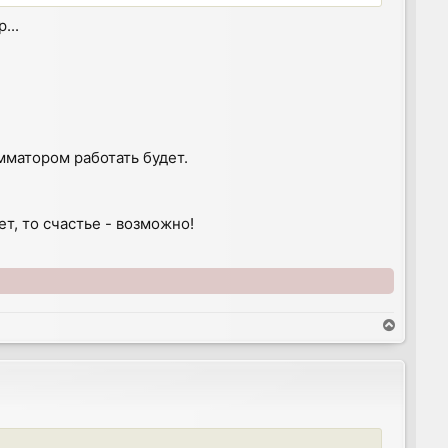
...
мматором работать будет.
т, то счастье - возможно!
T
o
p