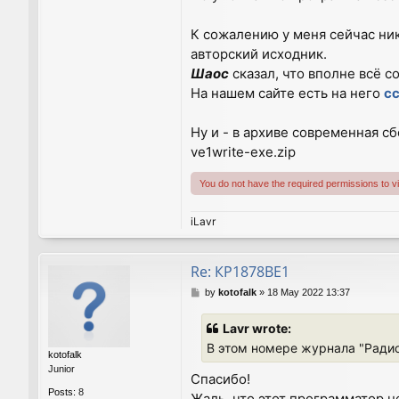
К сожалению у меня сейчас ни
авторский исходник.
Шаос
сказал, что вполне всё 
На нашем сайте есть на него
сс
Ну и - в архиве современная с
ve1write-exe.zip
You do not have the required permissions to vie
iLavr
Re: КР1878ВЕ1
P
by
kotofalk
»
18 May 2022 13:37
o
s
Lavr wrote:
t
В этом номере журнала "Ради
kotofalk
Junior
Спасибо!
Posts:
8
Жаль, что этот программатор не