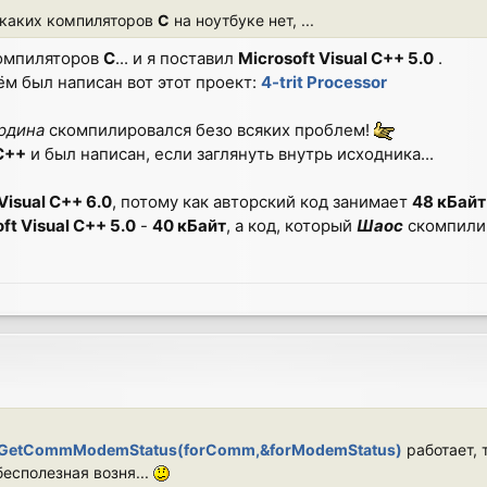
икаких компиляторов
C
на ноутбуке нет, ...
компиляторов
C
... и я поставил
Microsoft Visual C++ 5.0
.
ём был написан вот этот проект:
4-trit Processor
рдина
скомпилировался безо всяких проблем!
 C++
и был написан, если заглянуть внутрь исходника...
Visual C++ 6.0
, потому как авторский код занимает
48 кБайт
ft Visual C++ 5.0
-
40 кБайт
, а код, который
Шаос
скомпили
GetCommModemStatus(forComm,&forModemStatus)
работает, 
бесполезная возня...