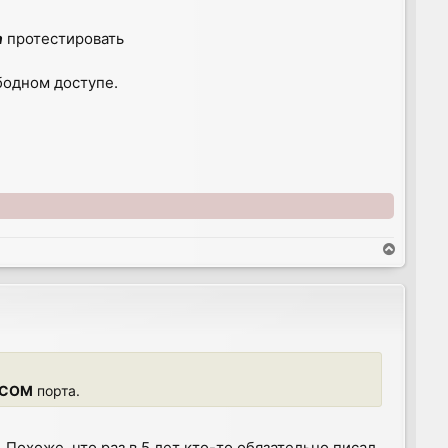
а
протестировать
бодном доступе.
T
o
p
COM
порта.
 Похоже, что раз в 5 лет кто-то обязательно писал