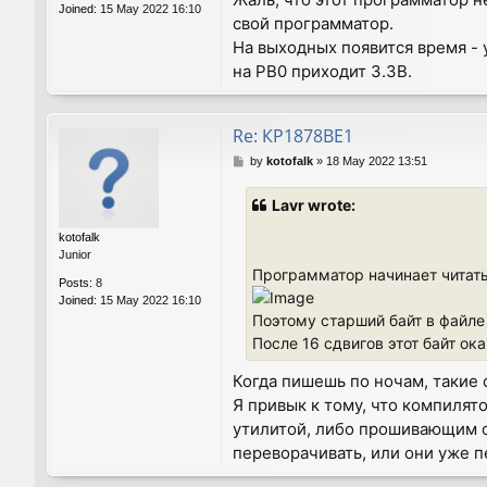
Joined:
15 May 2022 16:10
свой программатор.
На выходных появится время - 
на PB0 приходит 3.3В.
Re: КР1878ВЕ1
P
by
kotofalk
»
18 May 2022 13:51
o
s
Lavr wrote:
t
kotofalk
Junior
Программатор начинает читат
Posts:
8
Joined:
15 May 2022 16:10
Поэтому старший байт в файле 
После 16 сдвигов этот байт о
Когда пишешь по ночам, такие 
Я привык к тому, что компилят
утилитой, либо прошивающим со
переворачивать, или они уже пе