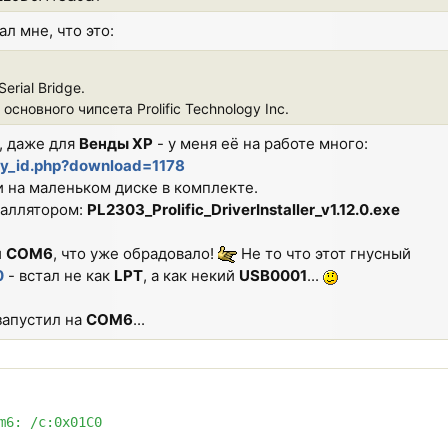
л мне, что это:
Serial Bridge.
сновного чипсета Prolific Technology Inc.
е, даже для
Венды ХР
- у меня её на работе много:
_by_id.php?download=1178
 на маленьком диске в комплекте.
таллятором:
PL2303_Prolific_DriverInstaller_v1.12.0.exe
й
СОМ6
, что уже обрадовало!
Не то что этот гнусный
0
- встал не как
LPT
, а как некий
USB0001
...
запустил на
СОМ6
...
m6: /c:0x01C0
