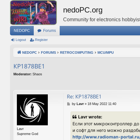
nedoPC.org
Community for electronics hobbyist
NEDOPC
Forums
Logout
Register
NEDOPC
FORUMS
RETROCOMPUTING
MCU/MPU
КР1878ВЕ1
Moderator:
Shaos
Re: КР1878ВЕ1
P
by
Lavr
»
18 May 2022 11:40
o
s
Lavr wrote:
t
Если этот микроконтроллер до
Lavr
и софт для него можно раздоб
Supreme God
http://www.radioman-portal.ru