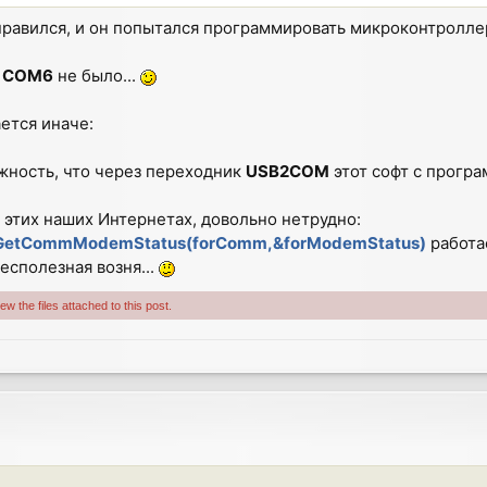
равился, и он попытался программировать микроконтроллер
у
СОМ6
не было...
ется иначе:
жность, что через переходник
USB2COM
этот софт с програ
в этих наших Интернетах, довольно нетрудно:
GetCommModemStatus(forComm,&forModemStatus)
работае
бесполезная возня...
w the files attached to this post.