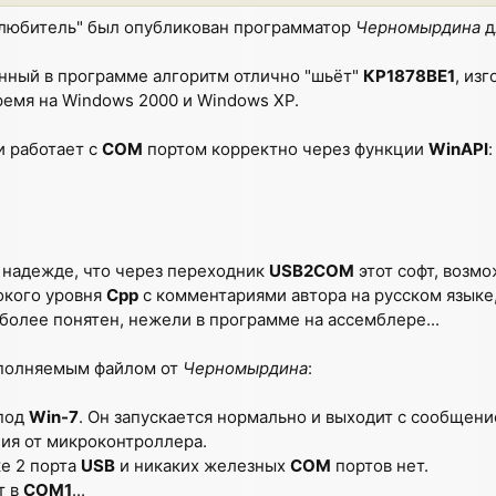
олюбитель" был опубликован программатор
Черномырдина
д
анный в программе алгоритм отлично "шьёт"
КР1878ВЕ1
, из
ремя на Windows 2000 и Windows XP.
и работает с
COM
портом корректно через функции
WinAPI
:
в надежде, что через переходник
USB2COM
этот софт, возмо
окого уровня
Cpp
с комментариями автора на русском языке
более понятен, нежели в программе на ассемблере...
сполняемым файлом от
Черномырдина
:
 под
Win-7
. Он запускается нормально и выходит с сообщен
ия от микроконтроллера.
ке 2 порта
USB
и никаких железных
COM
портов нет.
т в
COM1
...