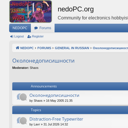
nedoPC.org
Community for electronics hobbyist
NEDOPC
Forums
Logout
Register
NEDOPC
FORUMS
GENERAL IN RUSSIAN
Околонедописишнос
Околонедописишности
Moderator:
Shaos
Announcements
Околонедописишности
by
Shaos
»
16 May 2005 21:35
Topics
Distraction-Free Typewriter
by
Lavr
»
31 Jul 2026 14:32