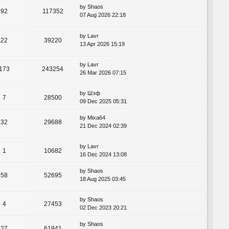
by
Shaos
92
117352
07 Aug 2026 22:18
by
Lavr
22
39220
13 Apr 2026 15:19
by
Lavr
173
243254
26 Mar 2026 07:15
by
Шэф
7
28500
09 Dec 2025 05:31
by
Mixa64
32
29688
21 Dec 2024 02:39
by
Lavr
1
10682
16 Dec 2024 13:08
by
Shaos
58
52695
18 Aug 2025 03:45
by
Shaos
4
27453
02 Dec 2023 20:21
by
Shaos
27
61941