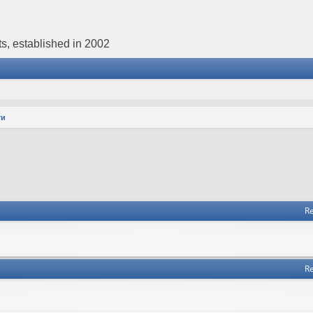
s, established in 2002
ти
Re
Re