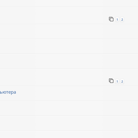
1
2
1
2
пьютера