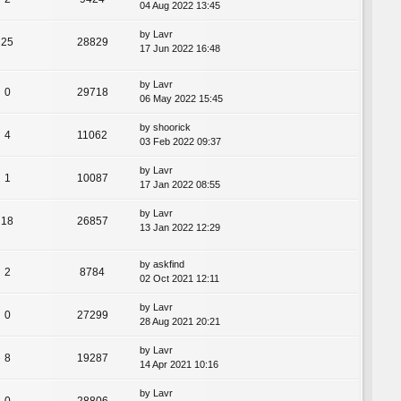
04 Aug 2022 13:45
by
Lavr
25
28829
17 Jun 2022 16:48
by
Lavr
0
29718
06 May 2022 15:45
by
shoorick
4
11062
03 Feb 2022 09:37
by
Lavr
1
10087
17 Jan 2022 08:55
by
Lavr
18
26857
13 Jan 2022 12:29
by
askfind
2
8784
02 Oct 2021 12:11
by
Lavr
0
27299
28 Aug 2021 20:21
by
Lavr
8
19287
14 Apr 2021 10:16
by
Lavr
0
28806