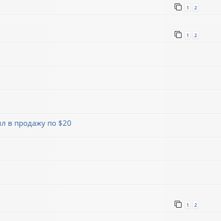
1
2
1
2
л в продажу по $20
1
2