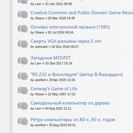
by
Lavr
»
24 Jan 2021 08:59
Creative Common and Public Domain Game Reso
by
Shaos
»
03 Mar 2018 23:38
Основы электронной музыки (1985)
by
Shaos
»
20 Jul 2016 06:04
Смерть VGA-разъёма через 5 лет
by
antsnark
»
10 Dec 2010 00:27
Западные MOSFET
by
Lavr
»
20 Sep 2017 15:19
"RS-232 и Википедия" (автор В.Яшкардин)
by
askfind
»
29 Apr 2020 13:26
Conway's Game of Life
by
Shaos
»
12 May 2007 17:22
Самодельный компьютер из дерева
by
Lavr
»
04 Aug 2011 12:11
Ретро компьютеры из 80-х.,90-х. годов
by
askfind
»
25 Aug 2019 04:21