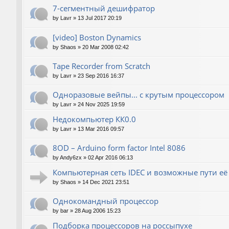
7-сегментный дешифратор
by
Lavr
»
13 Jul 2017 20:19
[video] Boston Dynamics
by
Shaos
»
20 Mar 2008 02:42
Tape Recorder from Scratch
by
Lavr
»
23 Sep 2016 16:37
Одноразовые вейпы... с крутым процессором
by
Lavr
»
24 Nov 2025 19:59
Недокомпьютер КК0.0
by
Lavr
»
13 Mar 2016 09:57
8OD – Arduino form factor Intel 8086
by
Andy6zx
»
02 Apr 2016 06:13
Компьютерная сеть IDEC и возможные пути е
by
Shaos
»
14 Dec 2021 23:51
Однокомандный процессор
by
bar
»
28 Aug 2006 15:23
Подборка процессоров на россыпухе