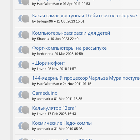
by
HardWareMan
»
01 Apr 2011 22:53
Какая самая доступная 16-битная платформа?
by
belfegor96
»
11 Oct 2023 15:01
Компьютеры-раскраски для детей
by
Shaos
»
10 Jun 2023 22:40
Форт-компьютеры на рассыпухе
by
forthuser
»
29 Mar 2023 10:59
«Шоринофон»
by
Lavr
»
25 Nov 2018 11:57
144-ядерный процессор Чарльза Мура поступи
by
HardWareMan
»
24 Nov 2011 01:15
Gameduino
by
antsnark
»
01 Mar 2011 13:35
Калькулятор "Вега"
by
Lavr
»
17 Feb 2023 16:43
Космические Недо-компы
by
antsnark
»
31 Mar 2010 05:03