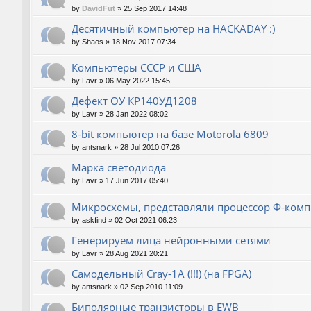
by
DavidFut
»
25 Sep 2017 14:48
Десятичный компьютер на HACKADAY :)
by
Shaos
»
18 Nov 2017 07:34
Компьютеры СССР и США
by
Lavr
»
06 May 2022 15:45
Дефект ОУ КР140УД1208
by
Lavr
»
28 Jan 2022 08:02
8-bit компьютер на базе Motorola 6809
by
antsnark
»
28 Jul 2010 07:26
Марка светодиода
by
Lavr
»
17 Jun 2017 05:40
Микросхемы, представляли процессор Ф-ком
by
askfind
»
02 Oct 2021 06:23
Генерируем лица нейронными сетями
by
Lavr
»
28 Aug 2021 20:21
Cамодельный Cray-1A (!!!) (на FPGA)
by
antsnark
»
02 Sep 2010 11:09
Биполярные транзисторы в EWB