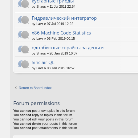
кустарные триоды
by
Shaos
»
11 Jul 2011 22:54
Гидравлический интегратор
by
Lavr
»
07 Jul 2019 12:22
x86 Machine Code Statistics
by
Lavr
»
03 Feb 2019 00:15
однобитные спрайты за деньги
by
Shaos
»
20 Jan 2019 10:37
Sinclair QL
by
Lavr
»
08 Jan 2019 16:57
Return to Board Index
Forum permissions
You
cannot
post new topics in this forum
You
cannot
reply to topics in this forum
You
cannot
edit your posts in this forum
You
cannot
delete your posts in this forum
You
cannot
post attachments in this forum