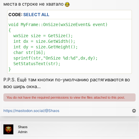
{

места в строке не хватало
  Close();

CODE:
SELECT ALL
}

void MyFrame::OnSize(wxSizeEvent& event)

void MyFrame::OnSize(wxSizeEvent& event)

{

{

  wxSize size = GetSize();

  wxSize size = GetSize();

  int dx = size.GetWidth();

  int dx = size.GetWidth();

  int dy = size.GetHeight();

  int dy = size.GetHeight();

  char str[16];

  char str[16];

  sprintf(str,"OnSize %d:%d",dx,dy);

  sprintf(str,"OnSize %d:%d",dx,dy);

  SetStatusText(str);

  SetStatusText(str);

}

P.P.S. Ещё там кнопки по-умолчанию растягиваются во
void MyFrame::OnMotion(wxMouseEvent& event)

всю ширь окна...
{

  if(event.Dragging())

You do not have the required permissions to view the files attached to this post.
  {

    wxPen pen(*wxBLACK, 1);

    memdc->SetPen(pen);

https://mastodon.social/@Shaos
T
    wxPoint point = event.GetPosition();

o
//    printf("Draw %d:%d\n",point.x,point.y);

p
    memdc->DrawPoint(point);

Shaos
    memdc->SetPen(wxNullPen);

Admin
    Refresh();
