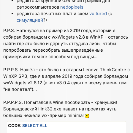
редактора крупнопиксельной графики для
  sprintf(str,"OnSize %d:%d",dx,dy);

ретрокомпьютеров
nedopixels
  SetStatusText(str);

редактора печатных плат и схем
vultured
(с
}

симуляцией
?)
void MyFrame::OnMotion(wxMouseEvent& event)

P.P.S. Наткнулся на пример из 2019 года, который я
{

собирал борландом с wxWidgets v2.8 в WinXP - осталось
  if(event.Dragging())

  {

найти где это было и дёрнуть оттудава либы, чтобы
    wxPen pen(*wxBLACK, 1);

попробовать пересобрать вышеприведённые
    memdc->SetPen(pen);

примерчики тем же способом под винды...
    wxPoint point = event.GetPosition();

//    printf("Draw %d:%d\n",point.x,point.y);

    memdc->DrawPoint(point);

P.P.P.S. Нашёл - это было на старом Lenovo ThinkCentre с
    memdc->SetPen(wxNullPen);

WinXP SP3, где я в апреле 2019 года собирал борландом
    Refresh();

wxWidgets v2.8.12 (а вот v3.0.4 судя по всему у меня там
  }

"не полетел")...
}

void MyFrame::OnPaint(wxPaintEvent& event)

P.P.P.P.S. Попытался в Wine пособирать - хренушки!
{

Борландовский ilink32.exe падает на проектах чуть
  int width, height;

больших нежели wx-пример minimal
  GetSize(&width,&height);

  wxPaintDC dc(this);

CODE:
SELECT ALL
//  dc.SetClippingRegion(GetUpdateRegion());

  dc.Blit(0, 0, width, height, memdc, 0, 0);
