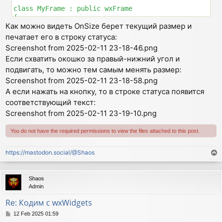
}

class MyFrame : public wxFrame

{

Как можно видеть OnSize берет текущий размер и
const

 public:

#include "icon16x16.xpm"

  MyFrame(const wxString& title);

печатает его в строку статуса:
  void OnQuit(wxCommandEvent& event);

Screenshot from 2025-02-11 23-18-46.png
MyFrame::MyFrame(const wxString& title) : wxFrame(NUL
  void OnAbout(wxCommandEvent& event);

Если схватить окошко за правый-нижний угол и
{

  void OnSize(wxSizeEvent& event);

подвигать, то можно тем самым менять размер:
  SetIcon(wxIcon(icon16x16_xpm));

  void OnButtonOK(wxCommandEvent& event);

  wxMenu *fileMenu = new wxMenu;

Screenshot from 2025-02-11 23-18-58.png
 private:

  wxMenu *helpMenu = new wxMenu;

  DECLARE_EVENT_TABLE()

А если нажать на кнопку, то в строке статуса появится
  helpMenu->Append(wxID_ABOUT, wxT("&About...\tF1"), 
};

соответствующий текст:
  fileMenu->Append(wxID_EXIT, wxT("E&xit...\tAlt-X"),
Screenshot from 2025-02-11 23-19-10.png
  wxMenuBar *menuBar = new wxMenuBar();

DECLARE_APP(MyApp)

  menuBar->Append(fileMenu, wxT("&File"));

You do not have the required permissions to view the files attached to this post.
  menuBar->Append(helpMenu, wxT("&Help"));

IMPLEMENT_APP(MyApp)

  SetMenuBar(menuBar);

  CreateStatusBar(2);

bool MyApp::OnInit()

https://mastodon.social/@Shaos
T
  SetStatusText(wxT("Welcome to wxWidget!"));

{

o
  MyFrame *frame = new MyFrame(wxT("Minimal wxWidets 
p
  frame->Show(true);

Shaos
  return true;

Admin
}

Re: Кодим с wxWidgets
BEGIN_EVENT_TABLE(MyFrame, wxFrame)

P
12 Feb 2025 01:59
o