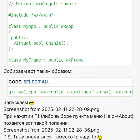
"..####....####..",

// Minimal wxWidgets sample

"..#..#@@@@#..#..",

"..#..#@@@@#..#..",

#include "wx/wx.h"

"..####....####..",

"................",

class MyApp : public wxApp

{

 public:

  virtual bool OnInit();

};

class MyFrame : public wxFrame

{

Собираем вот таким образом:
 public:

  MyFrame(const wxString& title);

CODE:
SELECT ALL
  void OnQuit(wxCommandEvent& event);

  void OnAbout(wxCommandEvent& event);

Запускаем
 private:

Screenshot from 2025-02-11 22-28-09.png
  DECLARE_EVENT_TABLE()

При нажатии F1 (либо выборе пункта меню Help->About)
};

появится вот такой попачик:
DECLARE_APP(MyApp)

Screenshot from 2025-02-11 22-28-36.png
P.S. Тьфу опечатался - вместо tp надо to
IMPLEMENT_APP(MyApp)
