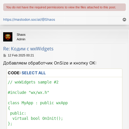
You do not have the required permissions to view the files attached to this post.
bool MyApp::OnInit()

{

  MyFrame *frame = new MyFrame(wxT("Minimal wxWidets 
https://mastodon.social/@Shaos
T
o
  frame->Show(true);

p
Shaos
Admin
  return true;

}

Re: Кодим с wxWidgets
P
BEGIN_EVENT_TABLE(MyFrame, wxFrame)

12 Feb 2025 00:21
o
  EVT_MENU(wxID_ABOUT, MyFrame::OnAbout)

Добавляем обработчик OnSize и кнопку OK:
s
  EVT_MENU(wxID_EXIT,  MyFrame::OnQuit)

t
END_EVENT_TABLE()

CODE:
SELECT ALL
void MyFrame::OnAbout(wxCommandEvent& event)

// wxWidgets sample #2

{

  wxString msg;

#include "wx/wx.h"

  msg.Printf(wxT("Hello and welcome tp %s"), wxVERSIO
  wxMessageBox(msg, wxT("About Minimal"), wxOK | wxIC
class MyApp : public wxApp

}

{

 public:

void MyFrame::OnQuit(wxCommandEvent& event)

  virtual bool OnInit();

{

};

  Close();
