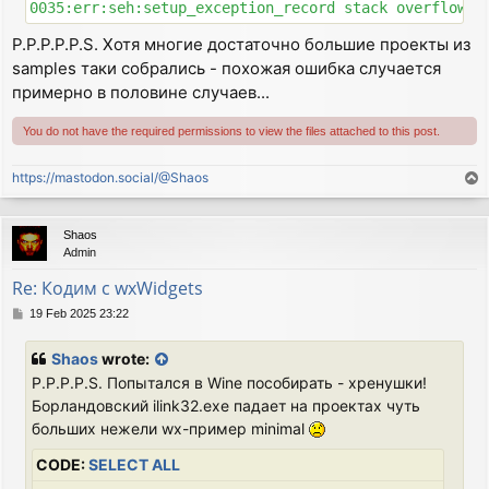
//  printf("Paint %d:%d\n",width,height);

}

P.P.P.P.P.S. Хотя многие достаточно большие проекты из
samples таки собрались - похожая ошибка случается
const

примерно в половине случаев...
#include "icon16x16.xpm"

const

You do not have the required permissions to view the files attached to this post.
#include "icon20x20_new.xpm"

const

#include "icon20x20_open.xpm"

https://mastodon.social/@Shaos
T
const

o
#include "icon20x20_save.xpm"

p
const

Shaos
Admin
#include "icon20x20_cut.xpm"

const

Re: Кодим с wxWidgets
#include "icon20x20_copy.xpm"

const

P
19 Feb 2025 23:22
o
#include "icon20x20_paste.xpm"

s
const

Shaos
wrote:
t
#include "icon20x20_compile.xpm"

P.P.P.P.S. Попытался в Wine пособирать - хренушки!
const

Борландовский ilink32.exe падает на проектах чуть
#include "icon20x20_explode.xpm"

больших нежели wx-пример minimal
MyFrame::MyFrame(const wxString& title) : wxFrame(NUL
CODE:
SELECT ALL
{
