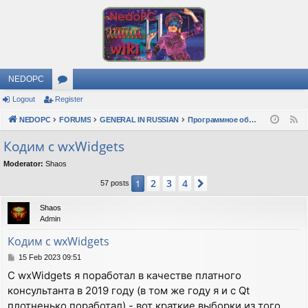
NEDOPC
Logout
Register
or
NEDOPC
u
FORUMS
GENERAL IN RUSSIAN
Программное обеспечение
F
e
m
Кодим с wxWidgets
e
s
Moderator:
Shaos
d
2
3
4
1
Next
57 posts
Shaos
Admin
Кодим с wxWidgets
P
15 Feb 2023 09:51
o
C wxWidgets я поработал в качестве платного
s
консультанта в 2019 году (в том же году я и с Qt
t
плотненько поработал) - вот краткие выборки из того