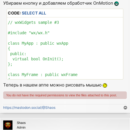
  EVT_MENU(wxID_ABOUT, MyFrame::OnAbout)

Убираем кнопку и добавляем обработчик OnMotion
s
  EVT_MENU(wxID_EXIT,  MyFrame::OnQuit)

t
  EVT_SIZE(            MyFrame::OnSize)

CODE:
SELECT ALL
  EVT_BUTTON(wxID_OK,  MyFrame::OnButtonOK)

END_EVENT_TABLE()

// wxWidgets sample #3

void MyFrame::OnAbout(wxCommandEvent& event)

#include "wx/wx.h"

{

  wxString msg;

class MyApp : public wxApp

  msg.Printf(wxT("Hello and welcome to %s"), wxVERSIO
{

  wxMessageBox(msg, wxT("About Minimal"), wxOK | wxIC
 public:

}

  virtual bool OnInit();

};

void MyFrame::OnQuit(wxCommandEvent& event)

{

class MyFrame : public wxFrame

  Close();

{

}

Теперь в нашем аппе можно рисовать мышью
 public:

  MyFrame(const wxString& title);

void MyFrame::OnSize(wxSizeEvent& event)

  void OnQuit(wxCommandEvent& event);

You do not have the required permissions to view the files attached to this post.
{

  void OnAbout(wxCommandEvent& event);

  wxSize size = GetSize();

  void OnSize(wxSizeEvent& event);

https://mastodon.social/@Shaos
T
  int dx = size.GetWidth();

  void OnMotion(wxMouseEvent& event);

o
  int dy = size.GetHeight();

 private:

p
  char str[16];

  DECLARE_EVENT_TABLE()

Shaos
  sprintf(str,"OnSize %d:%d",dx,dy);

};

Admin