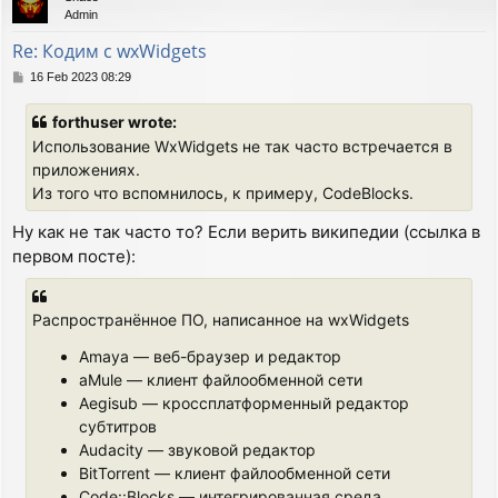
Admin
Re: Кодим с wxWidgets
P
16 Feb 2023 08:29
o
s
forthuser wrote:
t
Использование WxWidgets не так часто встречается в
приложениях.
Из того что вспомнилось, к примеру, CodeBlocks.
Ну как не так часто то? Если верить википедии (ссылка в
первом посте):
Распространённое ПО, написанное на wxWidgets
Amaya — веб-браузер и редактор
aMule — клиент файлообменной сети
Aegisub — кроссплатформенный редактор
субтитров
Audacity — звуковой редактор
BitTorrent — клиент файлообменной сети
Code::Blocks — интегрированная среда