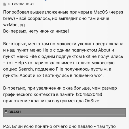
IMPLEMENT_APP(MyApp)

    dc.SetPen(wxNullPen);

P
16 Feb 2025 01:41
    char str[16];

o
Попробовал вышеизложенные примеры в MacOS (через
bool MyApp::OnInit()

    sprintf(str,"Draw %d:%d",point.x,point.y);

s
brew) - всё собралось, но выглядит оно там иначе:
{

t
    SetStatusText(str);

  MyFrame *frame = new MyFrame(wxT("My wxWidets App")
  }

wxMac.jpg
  frame->Show(true);

}

Во-первых, нету иконки нигде!
  return true;

}

const

Во-вторых, меню там по маковски уходит наверх экрана
#include "icon16x16.xpm"

BEGIN_EVENT_TABLE(MyFrame, wxFrame)

и наш пункт меню Help с одним подпунктом About и
  EVT_MENU(wxID_ABOUT, MyFrame::OnAbout)

MyFrame::MyFrame(const wxString& title) : wxFrame(NUL
пункт меню File с одним подпунктом Exit не получились
  EVT_MENU(wxID_EXIT,  MyFrame::OnQuit)

{

- тот Help что нарисовался имеет только маковскую
  EVT_SIZE(            MyFrame::OnSize)

  SetIcon(wxIcon(icon16x16_xpm));

опцию Search, подменю File получилось пустым, а
  EVT_MOTION(          MyFrame::OnMotion)

  wxMenu *fileMenu = new wxMenu;

пункты About и Exit воткнулись в подменю wx4.
  EVT_PAINT(           MyFrame::OnPaint)

  wxMenu *helpMenu = new wxMenu;

END_EVENT_TABLE()

  helpMenu->Append(wxID_ABOUT, wxT("&About...\tF1"), 
  fileMenu->Append(wxID_EXIT, wxT("E&xit...\tAlt-X"),
В-третьих, при увеличении окна больше, чем размер
void MyFrame::OnAbout(wxCommandEvent& event)

  wxMenuBar *menuBar = new wxMenuBar();

графического контекста в памяти (2048х2048)
{

  menuBar->Append(fileMenu, wxT("&File"));

приложение крашится внутри метода OnSize:
  wxString msg;

  menuBar->Append(helpMenu, wxT("&Help"));

  msg.Printf(wxT("Hello and welcome to %s"), wxVERSIO
  SetMenuBar(menuBar);

  wxMessageBox(msg, wxT("About wxWidgets"), wxOK | wx
CRASH
  CreateStatusBar(2);

}

P.S. Блин ясно понятно отчего оно падало - там тупо
void MyFrame::OnQuit(wxCommandEvent& event)
