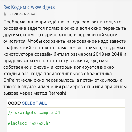
  SetStatusText(str);

Re: Кодим с wxWidgets
}

DECLARE_APP(MyApp)

P
12 Feb 2025 20:53
void MyFrame::OnButtonOK(wxCommandEvent& event)

IMPLEMENT_APP(MyApp)

o
Проблема вышеприведённого кода состоит в том, что
{

s
  SetStatusText(wxT("OnButtonOK!"));

рисование ведётся прямо в окно и если окно перекрыть
t
bool MyApp::OnInit()

}

{

другим окном, то нарисованное в перекрытой части
  MyFrame *frame = new MyFrame(wxT("My wxWidets App")
очистится. Чтобы сохранить нарисованное надо завести
const

  frame->Show(true);

графический контекст в памяти - вот пример, когда мы в
#include "icon16x16.xpm"

  return true;

конструкторе создаём битмап размером 2048 на 2048 и
}

MyFrame::MyFrame(const wxString& title) : wxFrame(NUL
приделываем его к контексту в памяти, куда мы
{

BEGIN_EVENT_TABLE(MyFrame, wxFrame)

собственно и рисуем и который копируется в окно
  SetIcon(wxIcon(icon16x16_xpm));

  EVT_MENU(wxID_ABOUT, MyFrame::OnAbout)

каждый раз, когда происходит вызов обработчика
  wxMenu *fileMenu = new wxMenu;

  EVT_MENU(wxID_EXIT,  MyFrame::OnQuit)

OnPaint (если окно перекрылось, а потом открылось, а
  wxMenu *helpMenu = new wxMenu;

  EVT_SIZE(            MyFrame::OnSize)

  helpMenu->Append(wxID_ABOUT, wxT("&About...\tF1"), 
также в случае изменения размеров окна или при явном
  EVT_MOTION(          MyFrame::OnMotion)

  fileMenu->Append(wxID_EXIT, wxT("E&xit...\tAlt-X"),
END_EVENT_TABLE()

вызове через метод Refresh):
  wxMenuBar *menuBar = new wxMenuBar();

  menuBar->Append(fileMenu, wxT("&File"));

void MyFrame::OnAbout(wxCommandEvent& event)

CODE:
SELECT ALL
  menuBar->Append(helpMenu, wxT("&Help"));

{

  SetMenuBar(menuBar);

// wxWidgets sample #4

  wxString msg;

  wxButton *button = new wxButton(this, wxID_OK, wxT(
  msg.Printf(wxT("Hello and welcome to %s"), wxVERSIO
  CreateStatusBar(2);

#include "wx/wx.h"

  wxMessageBox(msg, wxT("About wxWidgets"), wxOK | wx
//  SetStatusText(wxT("Welcome to wxWidget!"));

}
