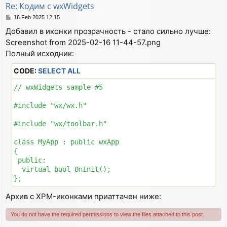
Re: Кодим с wxWidgets
  menuBar->Append(helpMenu, wxT("&Help"));

  SetMenuBar(menuBar);

P
16 Feb 2025 12:15
  CreateStatusBar(2);

o
Добавил в иконки прозрачность - стало сильно лучше:
s
  SetStatusText(wxT("Welcome to wxWidgets!"));

Screenshot from 2025-02-16 11-44-57.png
t
  memdc = new wxMemoryDC;

Полный исходник:
  memdc_width = 2048;

  memdc_height = 2048;

CODE:
SELECT ALL
  bm = new wxBitmap(memdc_width,memdc_height,-1);

  memdc->SelectObject(*bm);

// wxWidgets sample #5

  memdc->SetBackground(*wxWHITE_BRUSH);

  memdc->Clear();

#include "wx/wx.h"

#include "wx/toolbar.h"

class MyApp : public wxApp

{

 public:

  virtual bool OnInit();

};

Архив с XPM-иконками приаттачен ниже:
class MyFrame : public wxFrame

{

  int memdc_width;

You do not have the required permissions to view the files attached to this post.
  int memdc_height;
