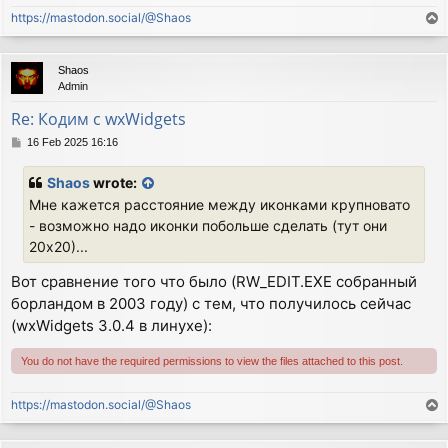
  wxMemoryDC *memdc;

https://mastodon.social/@Shaos
T
  wxBitmap *bm;

o
 public:

p
  MyFrame(const wxString& title);

Shaos
  void OnQuit(wxCommandEvent& event);

Admin
  void OnAbout(wxCommandEvent& event);

Re: Кодим с wxWidgets
  void OnSize(wxSizeEvent& event);

  void OnMotion(wxMouseEvent& event);

P
16 Feb 2025 16:16
  void OnPaint(wxPaintEvent& event);

o
 private:

s
Shaos
wrote:
t
  DECLARE_EVENT_TABLE()

Мне кажется расстояние между иконками крупновато
};

- возможно надо иконки побольше сделать (тут они
DECLARE_APP(MyApp)

20х20)...
Вот сравнение того что было (RW_EDIT.EXE собранный
IMPLEMENT_APP(MyApp)

борландом в 2003 году) с тем, что получилось сейчас
bool MyApp::OnInit()

(wxWidgets 3.0.4 в линухе):
{

  MyFrame *frame = new MyFrame(wxT("My wxWidets App")
You do not have the required permissions to view the files attached to this post.
  frame->Show(true);

  return true;

https://mastodon.social/@Shaos
T
}

o
p
BEGIN_EVENT_TABLE(MyFrame, wxFrame)
