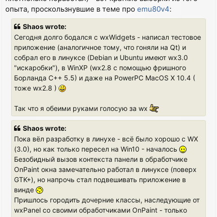
опыта, проскользнувшие в теме про
emu80v4
:
Shaos wrote:
Сегодня долго бодался с wxWidgets - написал тестовое
приложение (аналогичное тому, что гоняли на Qt) и
собрал его в линуксе (Debian и Ubuntu имеют wx3.0
"искаробки"), в WinXP (wx2.8 с помощью фришного
Борланда C++ 5.5) и даже на PowerPC MacOS X 10.4 (
тоже wx2.8 )
Так что я обеими руками голосую за wx
Shaos wrote:
Пока вёл разработку в линухе - всё было хорошо с WX
(3.0), но как только пересел на Win10 - началось
Безобидный вызов контекста панели в обработчике
OnPaint окна замечательно работал в линуксе (поверх
GTK+), но напрочь стал подвешивать приложение в
винде
Пришлось городить дочерние классы, наследующие от
wxPanel со своими обработчиками OnPaint - только