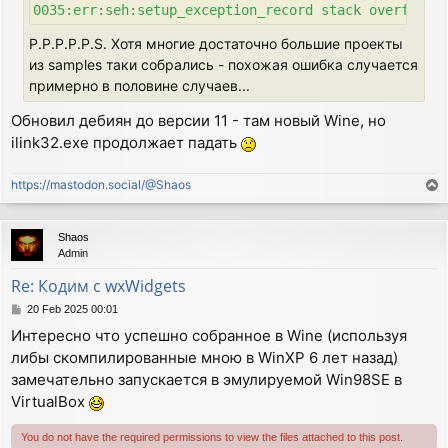
  SetIcon(wxIcon(icon16x16_xpm));

  wxMenu *fileMenu = new wxMenu;

  wxMenu *helpMenu = new wxMenu;

P.P.P.P.P.S. Хотя многие достаточно большие проекты
  helpMenu->Append(wxID_ABOUT, wxT("&About...\tF1"), 
из samples таки собрались - похожая ошибка случается
  fileMenu->Append(wxID_EXIT, wxT("E&xit...\tAlt-X"),
примерно в половине случаев...
  wxMenuBar *menuBar = new wxMenuBar();

  menuBar->Append(fileMenu, wxT("&File"));

Обновил дебиян до версии 11 - там новый Wine, но
  menuBar->Append(helpMenu, wxT("&Help"));

ilink32.exe продолжает падать
  SetMenuBar(menuBar);

  CreateStatusBar(2);

  SetStatusText(wxT("Welcome to wxWidgets!"));

https://mastodon.social/@Shaos
T
o
  wxToolBar* toolBar = new wxToolBar(this, wxID_ANY,

p
    wxDefaultPosition, wxDefaultSize, wxTB_HORIZONTAL
Shaos
  wxBitmap bmpNew    (icon20x20_new_xpm);

Admin
  wxBitmap bmpOpen   (icon20x20_open_xpm);

Re: Кодим с wxWidgets
  wxBitmap bmpSave   (icon20x20_save_xpm);

  wxBitmap bmpCut    (icon20x20_cut_xpm);

P
20 Feb 2025 00:01
  wxBitmap bmpCopy   (icon20x20_copy_xpm);

o
Интересно что успешно собранное в Wine (используя
s
  wxBitmap bmpPaste  (icon20x20_paste_xpm);

либы скомпилированные мною в WinXP 6 лет назад)
t
  wxBitmap bmpCompile(icon20x20_compile_xpm);

замечательно запускается в эмулируемой Win98SE в
  wxBitmap bmpExplode(icon20x20_explode_xpm);

//  toolBar->SetToolBitmapSize(wxSize(64,64));

VirtualBox
  toolBar->AddTool (wxID_NEW,     bmpNew,     wxT("Ne
  toolBar->AddTool (wxID_OPEN,    bmpOpen,    wxT("Op
You do not have the required permissions to view the files attached to this post.