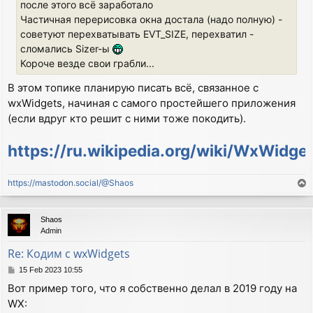
после этого всё заработало
Частичная перерисовка окна достала (надо полную) -
советуют перехватывать EVT_SIZE, перехватил -
сломались Sizer-ы
Короче везде свои грабли...
В этом топике планирую писать всё, связанное с
wxWidgets, начиная с самого простейшего приложения
(если вдруг кто решит с ними тоже покодить).
https://ru.wikipedia.org/wiki/WxWidge
https://mastodon.social/@Shaos
T
o
p
Shaos
Admin
Re: Кодим с wxWidgets
P
15 Feb 2023 10:55
o
Вот пример того, что я собственно делал в 2019 году на
s
WX:
t