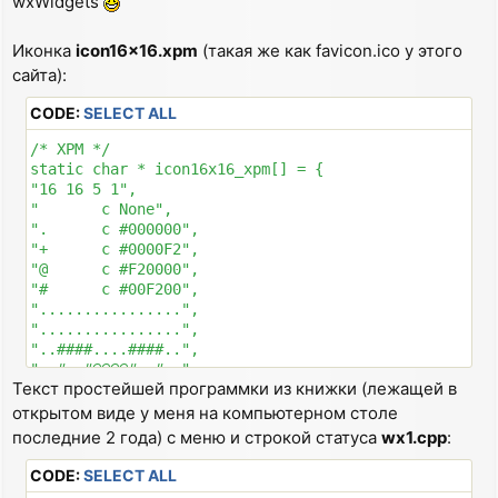
wxWidgets
Иконка
icon16x16.xpm
(такая же как favicon.ico у этого
сайта):
CODE:
SELECT ALL
/* XPM */

static char * icon16x16_xpm[] = {

"16 16 5 1",

" 	c None",

".	c #000000",

"+	c #0000F2",

"@	c #F20000",

"#	c #00F200",

"................",

"................",

"..####....####..",

"..#..#@@@@#..#..",

Текст простейшей программки из книжки (лежащей в
"..#..#@@@@#..#..",

"..####....####..",

открытом виде у меня на компьютерном столе
"...++......++...",

последние 2 года) с меню и строкой статуса
wx1.cpp
:
"...++......++...",

"...++......++...",

CODE:
SELECT ALL
"...++......++...",
