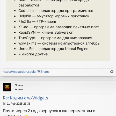
разработки
CodeLite — редактор для программистов
Dolphin — эмулятор игровых приставок
FileZilla — FTP-клиент
KiCad — программа разводки печатных плат
RapidSVN — клиент Subversion
TrueCrypt — программа для шифрования
wxMaxima — система компьютерной алгебры
UnrealEd — редактор для Unreal Engine
и многие другие.
https://mastodon.social/@Shaos
T
o
p
Shaos
Admin
Re: Кодим с wxWidgets
P
11 Feb 2025 23:36
o
Почти через 2 года вернулся к экспериментам с
s
t