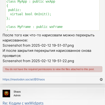
class MyApp : public wxApp

{

void MyFrame::OnQuit(wxCommandEvent& event)

 public:

{

  virtual bool OnInit();

  Close();

};

}

class MyFrame : public wxFrame

void MyFrame::OnSize(wxSizeEvent& event)

{

{

После того как что-то нарисовали можно перекрыть
  int memdc_width;

  wxSize size = GetSize();

  int memdc_height;

нарисованное:
  int dx = size.GetWidth();

  wxMemoryDC *memdc;

  int dy = size.GetHeight();

Screenshot from 2025-02-12 19-51-07.png
  wxBitmap *bm;

  char str[16];

И после закрытия перекрытия нарисованное снова
 public:

  sprintf(str,"OnSize %d:%d",dx,dy);

проявится:
  MyFrame(const wxString& title);

  SetStatusText(str);

Screenshot from 2025-02-12 19-51-22.png
  void OnQuit(wxCommandEvent& event);

}

  void OnAbout(wxCommandEvent& event);

  void OnSize(wxSizeEvent& event);

void MyFrame::OnMotion(wxMouseEvent& event)

You do not have the required permissions to view the files attached to this post.
  void OnMotion(wxMouseEvent& event);

{

  void OnPaint(wxPaintEvent& event);

  if(event.Dragging())

https://mastodon.social/@Shaos
T
 private:

  {

o
  DECLARE_EVENT_TABLE()

    wxClientDC dc(this);

p
};

    wxPen pen(*wxBLACK, 1);

Shaos
    dc.SetPen(pen);

Admin
DECLARE_APP(MyApp)

    wxPoint point = event.GetPosition();

Re: Кодим с wxWidgets
    dc.DrawPoint(point);
