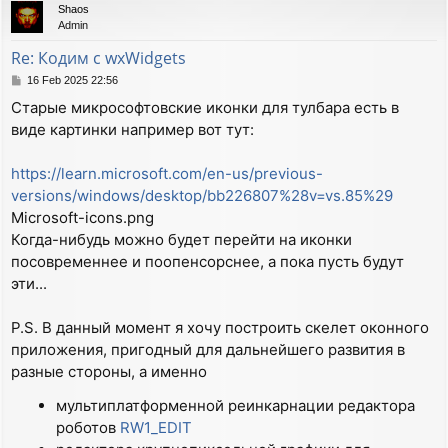
Shaos
  EVT_MENU(wxID_ABOUT, MyFrame::OnAbout)

Admin
  EVT_MENU(wxID_EXIT,  MyFrame::OnQuit)

  EVT_SIZE(            MyFrame::OnSize)

Re: Кодим с wxWidgets
  EVT_MOTION(          MyFrame::OnMotion)

P
16 Feb 2025 22:56
  EVT_PAINT(           MyFrame::OnPaint)

o
END_EVENT_TABLE()

Старые микрософтовские иконки для тулбара есть в
s
виде картинки например вот тут:
t
void MyFrame::OnAbout(wxCommandEvent& event)

{

https://learn.microsoft.com/en-us/previous-
  wxString msg;

versions/windows/desktop/bb226807%28v=vs.85%29
  msg.Printf(wxT("Hello and welcome to %s"), wxVERSIO
  wxMessageBox(msg, wxT("About wxWidgets"), wxOK | wx
Microsoft-icons.png
}

Когда-нибудь можно будет перейти на иконки
посовременнее и поопенсорснее, а пока пусть будут
void MyFrame::OnQuit(wxCommandEvent& event)

эти...
{

  Close();

}

P.S. В данный момент я хочу построить скелет оконного
приложения, пригодный для дальнейшего развития в
void MyFrame::OnSize(wxSizeEvent& event)

разные стороны, а именно
{

  wxSize size = GetSize();

мультиплатформенной реинкарнации редактора
  int dx = size.GetWidth();

роботов
RW1_EDIT
  int dy = size.GetHeight();

  char str[20];
