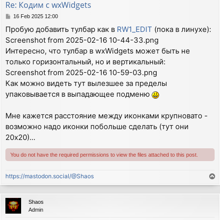
Re: Кодим с wxWidgets
  }

}

P
16 Feb 2025 12:00
o
Пробую добавить тулбар как в
RW1_EDIT
(пока в линухе):
s
void MyFrame::OnPaint(wxPaintEvent& event)

Screenshot from 2025-02-16 10-44-33.png
t
{

Интересно, что тулбар в wxWidgets может быть не
  int width, height;

  GetSize(&width,&height);

только горизонтальный, но и вертикальный:
  wxPaintDC dc(this);

Screenshot from 2025-02-16 10-59-03.png
//  dc.SetClippingRegion(GetUpdateRegion());

Как можно видеть тут вылезшее за пределы
  dc.Blit(0, 0, width, height, memdc, 0, 0);

упаковывается в выпадающее подменю
//  printf("Paint %d:%d\n",width,height);

}

Мне кажется расстояние между иконками крупновато -
const

возможно надо иконки побольше сделать (тут они
#include "icon16x16.xpm"

20х20)...
MyFrame::MyFrame(const wxString& title) : wxFrame(NUL
You do not have the required permissions to view the files attached to this post.
{

  SetIcon(wxIcon(icon16x16_xpm));

  wxMenu *fileMenu = new wxMenu;

https://mastodon.social/@Shaos
T
  wxMenu *helpMenu = new wxMenu;

o
  helpMenu->Append(wxID_ABOUT, wxT("&About...\tF1"), 
p
  fileMenu->Append(wxID_EXIT, wxT("E&xit...\tAlt-X"),
Shaos
  wxMenuBar *menuBar = new wxMenuBar();

Admin
  menuBar->Append(fileMenu, wxT("&File"));
