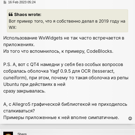
P
16 Feb 2023 05:24
o
s
Shaos wrote:
t
Вот пример того, что я собственно делал в 2019 году на
WX:
Использование WxWidgets не так часто встречается в
приложениях.
Из того что вспомнилось, к примеру, CodeBlocks.
P.S. А, вот с QT4 намедни у себя без особых вопросов
собралась оболочка Yagf 0.9.5 для OCR (tesseract,
cuneiform), при этом, почему то такая оболочка из репы
Ubuntu при действиях в ней
сразу закрывалась.
А, c Allegro5 графической библиотекой не приходилось
сталкиваться?
Примеры приложенные к ней вполне симпатичные.
T
o
p
Shaos